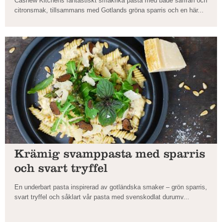
Cashew Kitchens fantastiskt smakrika pasta med både saffran och
citronsmak, tillsammans med Gotlands gröna sparris och en här...
Krämig svamppasta med sparris
och svart tryffel
En underbart pasta inspirerad av gotländska smaker – grön sparris,
svart tryffel och såklart vår pasta med svenskodlat durumv...