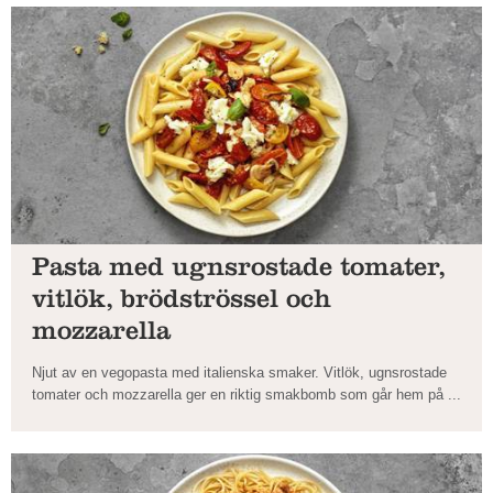
Pasta med ugnsrostade tomater,
vitlök, brödströssel och
mozzarella
Njut av en vegopasta med italienska smaker. Vitlök, ugnsrostade
tomater och mozzarella ger en riktig smakbomb som går hem på ...