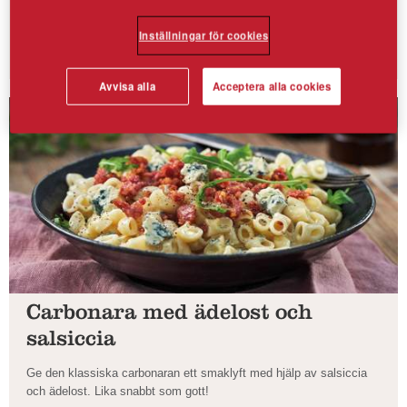
Hemmagjord pesto går snabbt att mixa ihop, och passar bra som
vego-rätt tillsammans med ugnsrostade tomater.
Inställningar för cookies
Avvisa alla
Acceptera alla cookies
Carbonara med ädelost och
salsiccia
Ge den klassiska carbonaran ett smaklyft med hjälp av salsiccia
och ädelost. Lika snabbt som gott!