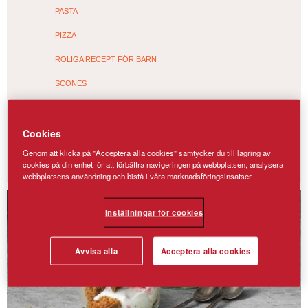
PASTA
PIZZA
ROLIGA RECEPT FÖR BARN
SCONES
SOCKERKAKA
Cookies
TÅRTA & FINPAJ
Genom att klicka på "Acceptera alla cookies" samtycker du till lagring av
VÅFFLOR
cookies på din enhet för att förbättra navigeringen på webbplatsen, analysera
webbplatsens användning och bistå i våra marknadsföringsinsatser.
Inställningar för cookies
Avvisa alla
Acceptera alla cookies