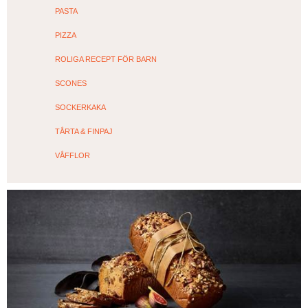
PASTA
PIZZA
ROLIGA RECEPT FÖR BARN
SCONES
SOCKERKAKA
TÅRTA & FINPAJ
VÅFFLOR