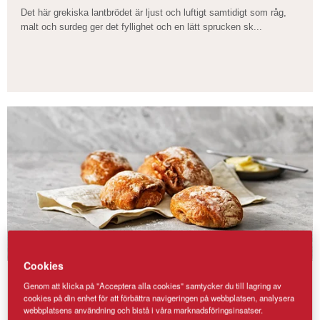
Det här grekiska lantbrödet är ljust och luftigt samtidigt som råg,
malt och surdeg ger det fyllighet och en lätt sprucken sk...
Cookies
Surdegsfrallor
Genom att klicka på "Acceptera alla cookies" samtycker du till lagring av
cookies på din enhet för att förbättra navigeringen på webbplatsen, analysera
Năr du en gång bakat surdegsfrallor är det svårt att gå tillbaka.
webbplatsens användning och bistå i våra marknadsföringsinsatser.
Förutom att surdegen gör brödet saftigt och hållbart, är de...