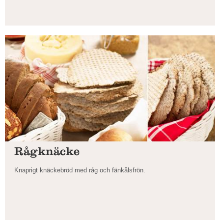
Rågknäcke
Knaprigt knäckebröd med råg och fänkålsfrön.