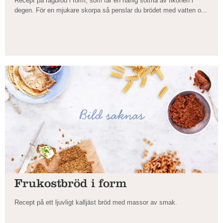
Recept på rågbröd i form, som får en härlig sötma av fikonen i
degen. För en mjukare skorpa så penslar du brödet med vatten o...
Frukostbröd i form
Recept på ett ljuvligt kalljäst bröd med massor av smak.