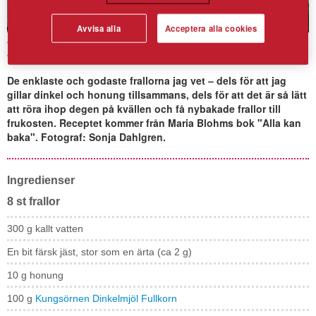
Avvisa alla
Acceptera alla cookies
Nattjästa dinkelfrallor
De enklaste och godaste frallorna jag vet – dels för att jag
gillar dinkel och honung tillsammans, dels för att det är så lätt
att röra ihop degen på kvällen och få nybakade frallor till
frukosten. Receptet kommer från Maria Blohms bok "Alla kan
baka". Fotograf: Sonja Dahlgren.
Ingredienser
8 st frallor
300 g kallt vatten
En bit färsk jäst, stor som en ärta (ca 2 g)
10 g honung
100 g
Kungsörnen Dinkelmjöl Fullkorn