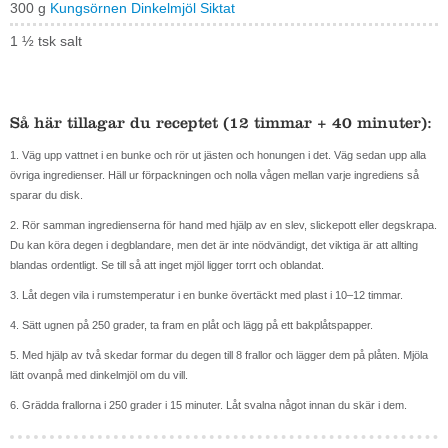
300 g
Kungsörnen Dinkelmjöl Siktat
1 ½ tsk salt
Så här tillagar du receptet (12 timmar + 40 minuter):
1. Väg upp vattnet i en bunke och rör ut jästen och honungen i det. Väg sedan upp alla
övriga ingredienser. Häll ur förpackningen och nolla vågen mellan varje ingrediens så
sparar du disk.
2. Rör samman ingredienserna för hand med hjälp av en slev, slickepott eller degskrapa.
Du kan köra degen i degblandare, men det är inte nödvändigt, det viktiga är att allting
blandas ordentligt. Se till så att inget mjöl ligger torrt och oblandat.
3. Låt degen vila i rumstemperatur i en bunke övertäckt med plast i 10–12 timmar.
4. Sätt ugnen på 250 grader, ta fram en plåt och lägg på ett bakplåtspapper.
5. Med hjälp av två skedar formar du degen till 8 frallor och lägger dem på plåten. Mjöla
lätt ovanpå med dinkelmjöl om du vill.
6. Grädda frallorna i 250 grader i 15 minuter. Låt svalna något innan du skär i dem.