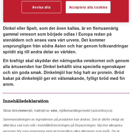
Avvisa alla
Acceptera alla cookies
Dinkelmjöl Siktat
Dinkel eller Spelt, som det även kallas, är en flertusenårig
gammal vetesort som började odlas i Europa redan på
stenåldern och anses vara vårt urvete. Det kommer
ursprungligen från södra Asien och har genom folkvandringar
spridit sig till andra delar av världen.
Ett kraftigt skal skyddar det näringsrika vetekornet och genom
alla årtusenden har Dinkel behållit sina speciella egenskaper
och sin goda smak. Dinkelmjöl har hög halt av protein. Bröd
bakat på dinkelmjöl ger ett välsmakande, fylligt bröd med fin
arom.
Innehållsdeklaration
Siktat dinkel
vete
mjöl, maltmjöl av
vete
, mjölbehandlingsmedel (askorbinsyra).
Sammansättningen av ingredienser på produkten kan ändras. Det är därför viktigt att
alltid läsa vad som står i innehållsförteckningen på förpackningen. Mycket allergiska
personer bör vara noggranna med att kontrollera vilka allergener som ingår. De är