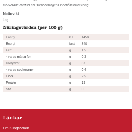
markerade med fet stil i förpackningens innehållsförteckning.
Nettovikt
1kg
Näringsvärden (per 100 g)
Energi
kJ
1450
Energi
kcal
340
Fett
g
1,5
- varav mättat fett
g
0,3
Kolhydrat
g
67
- varav sockerarter
g
0,4
Fiber
g
2,5
Protein
g
13
Salt
g
0
Länkar
Om Kungsörnen