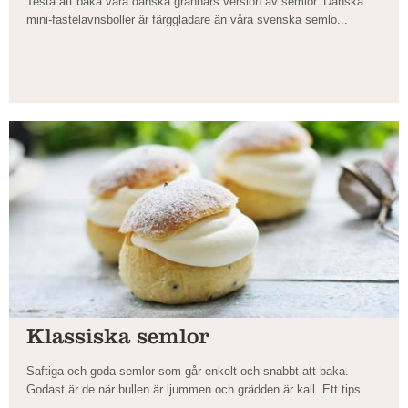
Testa att baka våra danska grannars version av semlor. Danska
mini-fastelavnsboller är färggladare än våra svenska semlo...
Klassiska semlor
Saftiga och goda semlor som går enkelt och snabbt att baka.
Godast är de när bullen är ljummen och grädden är kall. Ett tips ...