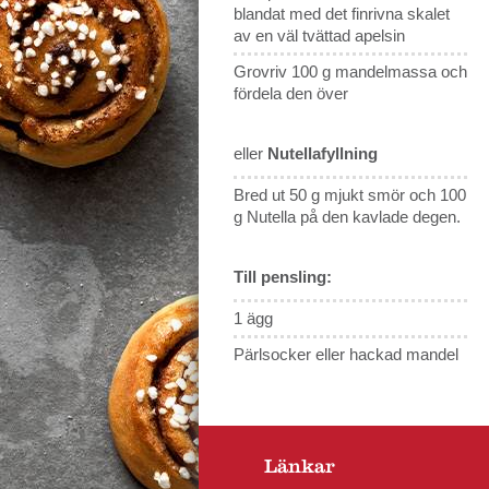
blandat med det finrivna skalet
av en väl tvättad apelsin
Grovriv 100 g mandelmassa och
fördela den över
eller
Nutellafyllning
Bred ut 50 g mjukt smör och 100
g Nutella på den kavlade degen.
Till pensling:
1 ägg
Pärlsocker eller hackad mandel
Länkar