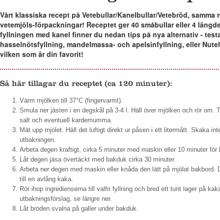
Vårt klassiska recept på Vetebullar/Kanelbullar/Vetebröd, samma 
vetemjöls-förpackningar! Receptet ger 40 småbullar eller 4 längd
fyllningen med kanel finner du nedan tips på nya alternativ - tes
hasselnötsfyllning, mandelmassa- och apelsinfyllning, eller Nutel
vilken som är din favorit!
Så här tillagar du receptet (ca 120 minuter):
Värm mjölken till 37°C (fingervarmt).
Smula ner jästen i en degskål på 3-4 l. Häll över mjölken och rör om. Till
salt och eventuell kardemumma.
Mät upp mjölet. Häll det luftigt direkt ur påsen i ett litermått. Skaka int
utbakningen.
Arbeta degen kraftigt, cirka 5 minuter med maskin eller 10 minuter för 
Låt degen jäsa övertäckt med bakduk cirka 30 minuter.
Arbeta ner degen med maskin eller knåda den lätt på mjölat bakbord. De
till en avlång kaka.
Rör ihop ingredienserna till valfri fyllning och bred ett tunt lager på kakan
utbakningsförslag, se längre ner.
Låt bröden svalna på galler under bakduk.