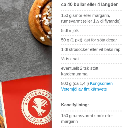
ca 40 bullar eller 4 längder
150 g smör eller margarin,
rumsvarmt (eller 1½ dl flytande)
5 dl mjölk
50 g (1 pkt) jäst för söta degar
1 dl strösocker eller vit baksirap
½ tsk salt
eventuellt 2 tsk stött
kardemumma
800 g (ca 1,4 l)
Kungsörnen
Vetemjöl av fint kärnvete
Kanelfyllning:
150 g rumsvarmt smör eller
margarin