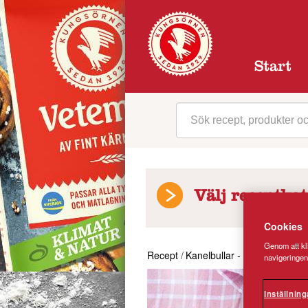
Start
Välj receptkat
Cookies
Genom att kli
Recept
/
Kanelbullar - grundrecept
navigeringen
Inställning