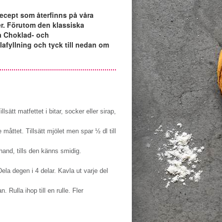
recept som återfinns på våra
er. Förutom den klassiska
ta Choklad- och
lafyllning och tyck till nedan om
sätt matfettet i bitar, socker eller sirap,
e måttet. Tillsätt mjölet men spar ½ dl till
hand, tills den känns smidig.
la degen i 4 delar. Kavla ut varje del
. Rulla ihop till en rulle. Fler