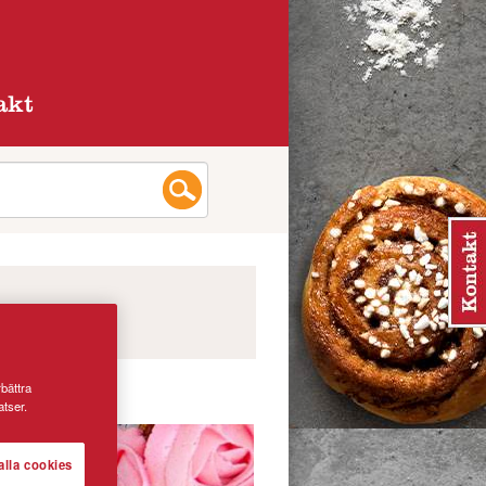
akt
rbättra
tser.
alla cookies