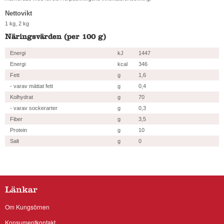
Nettovikt
1 kg, 2 kg
Näringsvärden (per 100 g)
Energi
kJ
1447
Energi
kcal
346
Fett
g
1,6
- varav mättat fett
g
0,4
Kolhydrat
g
70
- varav sockerarter
g
0,3
Fiber
g
3,5
Protein
g
10
Salt
g
0
Länkar
Om Kungsörnen
Konsumentkontakt