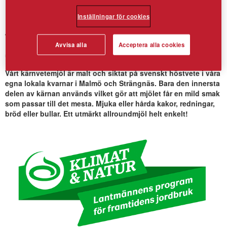
Inställningar för cookies
Vetemjöl av fint kärnvete – från
Avvisa alla
Acceptera alla cookies
svenska åkrar
Vårt kärnvetemjöl är malt och siktat på svenskt höstvete i våra
egna lokala kvarnar i Malmö och Strängnäs. Bara den innersta
delen av kärnan används vilket gör att mjölet får en mild smak
som passar till det mesta. Mjuka eller hårda kakor, redningar,
bröd eller bullar. Ett utmärkt allroundmjöl helt enkelt!