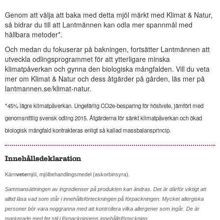
Genom att välja att baka med detta mjöl märkt med Klimat & Natur,
så bidrar du till att Lantmännen kan odla mer spannmål med
hållbara metoder*.
Och medan du fokuserar på bakningen, fortsätter Lantmännen att
utveckla odlingsprogrammet för att ytterligare minska
klimatpåverkan och gynna den biologiska mångfalden. Vill du veta
mer om Klimat & Natur och dess åtgärder på gården, läs mer på
lantmannen.se/klimat-natur
.
*45% lägre klimatpåverkan. Ungefärlig CO2e-besparing för höstvete, jämfört med
genomsnittlig svensk odling 2015. Åtgärderna för sänkt klimatpåverkan och ökad
biologisk mångfald kontrakteras enligt så kallad massbalansprincip.
Innehållsdeklaration
Kärn
vete
mjöl, mjölbehandlingsmedel (askorbinsyra).
Sammansättningen av ingredienser på produkten kan ändras. Det är därför viktigt att
alltid läsa vad som står i innehållsförteckningen på förpackningen. Mycket allergiska
personer bör vara noggranna med att kontrollera vilka allergener som ingår. De är
markerade med fet stil i förpackningens innehållsförteckning.