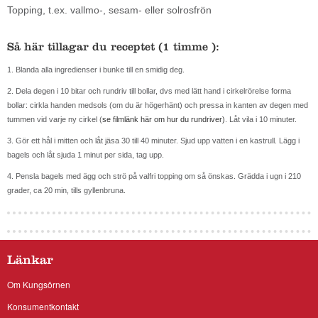
Topping, t.ex. vallmo-, sesam- eller solrosfrön
Så här tillagar du receptet (1 timme ):
1. Blanda alla ingredienser i bunke till en smidig deg.
2. Dela degen i 10 bitar och rundriv till bollar, dvs med lätt hand i cirkelrörelse forma
bollar: cirkla handen medsols (om du är högerhänt) och pressa in kanten av degen med
tummen vid varje ny cirkel (
se filmlänk här om hur du rundriver)
. Låt vila i 10 minuter.
3. Gör ett hål i mitten och låt jäsa 30 till 40 minuter. Sjud upp vatten i en kastrull. Lägg i
bagels och låt sjuda 1 minut per sida, tag upp.
4. Pensla bagels med ägg och strö på valfri topping om så önskas. Grädda i ugn i 210
grader, ca 20 min, tills gyllenbruna.
Länkar
Om Kungsörnen
Konsumentkontakt