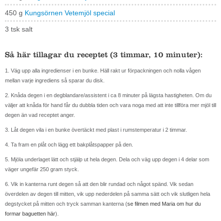
450 g
Kungsörnen Vetemjöl special
3 tsk salt
Så här tillagar du receptet (3 timmar, 10 minuter):
1. Väg upp alla ingredienser i en bunke. Häll rakt ur förpackningen och nolla vågen
mellan varje ingrediens så sparar du disk.
2. Knåda degen i en degblandare/assistent i ca 8 minuter på lägsta hastigheten. Om du
väljer att knåda för hand får du dubbla tiden och vara noga med att inte tillföra mer mjöl till
degen än vad receptet anger.
3. Låt degen vila i en bunke övertäckt med plast i rumstemperatur i 2 timmar.
4. Ta fram en plåt och lägg ett bakplåtspapper på den.
5. Mjöla underlaget lätt och stjälp ut hela degen. Dela och väg upp degen i 4 delar som
väger ungefär 250 gram styck.
6. Vik in kanterna runt degen så att den blir rundad och något spänd. Vik sedan
överdelen av degen till mitten, vik upp nederdelen på samma sätt och vik slutligen hela
degstycket på mitten och tryck samman kanterna (
se filmen med Maria om hur du
formar baguetten här
).