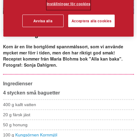
Inställningar för cookies
Små baguetter med
Avvisa alla
Acceptera alla cookies
kornmjöl
Korn är en lite bortglömd spannmålssort, som vi använde
mycket mer förr i tiden, men den har riktigt god smak!
Receptet kommer från Maria Blohms bok "Alla kan baka".
Fotograf: Sonja Dahlgren.
Ingredienser
4 stycken små baguetter
400 g kallt vatten
20 g färsk jäst
50 g honung
100 g
Kungsörnen Kornmjöl