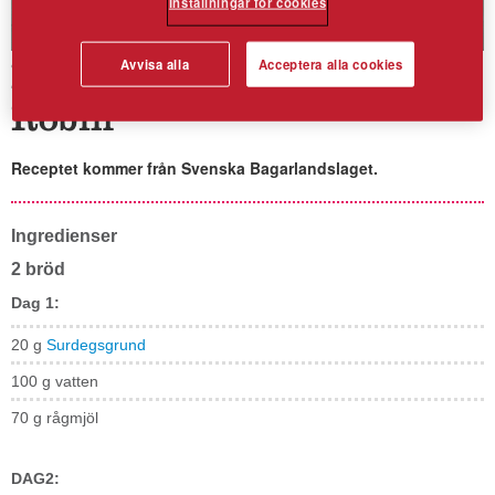
Inställningar för cookies
Avvisa alla
Acceptera alla cookies
Kryddigt Valnötsbröd av
Robin
Receptet kommer från Svenska Bagarlandslaget.
Ingredienser
2 bröd
Dag 1:
20 g
Surdegsgrund
100 g vatten
70 g rågmjöl
DAG2: