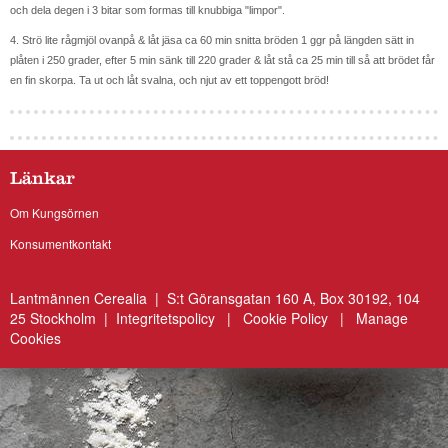
och dela degen i 3 bitar som formas till knubbiga "limpor".
4. Strö lite rågmjöl ovanpå & låt jäsa ca 60 min snitta bröden 1 ggr på längden sätt in
plåten i 250 grader, efter 5 min sänk till 220 grader & låt stå ca 25 min till så att brödet får
en fin skorpa. Ta ut och låt svalna, och njut av ett toppengott bröd!
Länkar
Om Kungsörnen
Konsumentkontakt
Lantmännen Cerealia | S:t Göransgatan 160 A, Box 30192, 104
25 Stockholm |
Integritetspolicy
|
Cookie Policy
|
Manage
Cookies