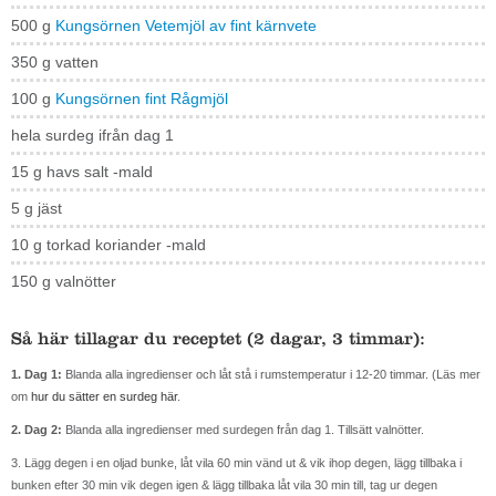
500 g
Kungsörnen Vetemjöl av fint kärnvete
350 g vatten
100 g
Kungsörnen fint Rågmjöl
hela surdeg ifrån dag 1
15 g havs salt -mald
5 g jäst
10 g torkad koriander -mald
150 g valnötter
Så här tillagar du receptet (2 dagar, 3 timmar):
1. Dag 1:
Blanda alla ingredienser och låt stå i rumstemperatur i 12-20 timmar. (Läs mer
om
hur du sätter en surdeg här
.
2. Dag 2:
Blanda alla ingredienser med surdegen från dag 1. Tillsätt valnötter.
3. Lägg degen i en oljad bunke, låt vila 60 min vänd ut & vik ihop degen, lägg tillbaka i
bunken efter 30 min vik degen igen & lägg tillbaka låt vila 30 min till, tag ur degen