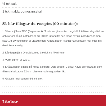
½ tsk salt
1 tsk malda pomeransskal
Så här tillagar du receptet (90 minuter):
1. Värm mjölken 37ºC (fingervarmt). Smula ner jästen i en degskål. Häll över degvätskan
och rör om så att jästen löser sig. Klicka i matfettet och tillsätt övriga ingredienser men
spar 1 dl av vetemjölet till utbakningen. Arbeta degen kraftigt (ta eventuellt mer mjöl) tills
den känns smidig.
2. Låt degen jäsa övertäckt med bakduk ca 40 minuter.
3. Värm ugnen till 220°C.
4. Knåda degen smidig på mjölat bakbord. Dela degen i 9 delar. Kavla eller platta ut dem
till runda kakor, ca 12 cm i diameter och nagga dem lätt.
5. Grädda mitt i ugnen i 6-8 minuter.
Länkar