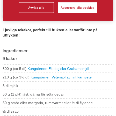
Avvisa alla
Acceptera alla cookies
Tekakor
Ljuvliga tekakor, perfekt till frukost eller varför inte på
utflykten!
Ingredienser
9 kakor
300 g (ca 5 dl)
Kungsörnen Ekologiska Grahamsmjöl
210 g (ca 3½ dl)
Kungsörnen Vetemjöl av fint kärnvete
3 dl mjölk
50 g (1 pkt) jäst, gärna för söta degar
50 g smör eller margarin, rumsvarmt eller ½ dl flytande
½ dl sirap