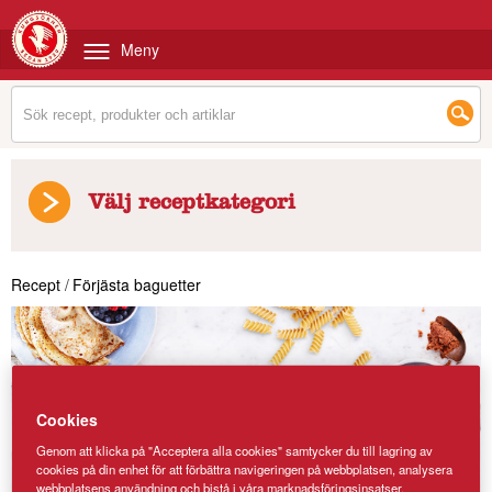
Meny
Välj receptkategori
Recept
/
Förjästa baguetter
Cookies
Genom att klicka på "Acceptera alla cookies" samtycker du till lagring av
cookies på din enhet för att förbättra navigeringen på webbplatsen, analysera
webbplatsens användning och bistå i våra marknadsföringsinsatser.