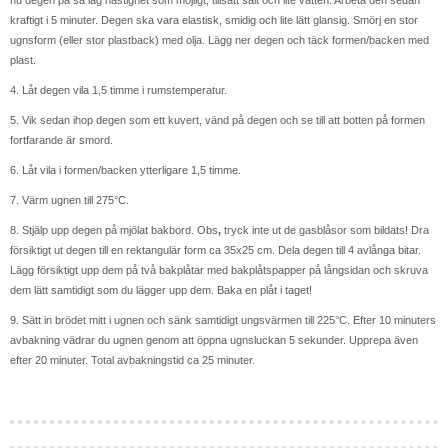
kraftigt i 5 minuter. Degen ska vara elastisk, smidig och lite lätt glansig. Smörj en stor
ugnsform (eller stor plastback) med olja. Lägg ner degen och täck formen/backen med
plast.
4. Låt degen vila 1,5 timme i rumstemperatur.
5. Vik sedan ihop degen som ett kuvert, vänd på degen och se till att botten på formen
fortfarande är smord.
6. Låt vila i formen/backen ytterligare 1,5 timme.
7. Värm ugnen till 275°C.
8. Stjälp upp degen på mjölat bakbord. Obs
,
tryck inte ut de gasblåsor som bildats! Dra
försiktigt ut degen till en rektangulär form ca 35x25 cm. Dela degen till 4 avlånga bitar.
Lägg försiktigt upp dem på två bakplåtar med bakplåtspapper på långsidan och skruva
dem lätt samtidigt som du lägger upp dem. Baka en plåt i taget!
9. Sätt in brödet mitt i ugnen och sänk samtidigt ungsvärmen till 225°C. Efter 10 minuters
avbakning vädrar du ugnen genom att öppna ugnsluckan 5 sekunder. Upprepa även
efter 20 minuter. Total avbakningstid ca 25 minuter.