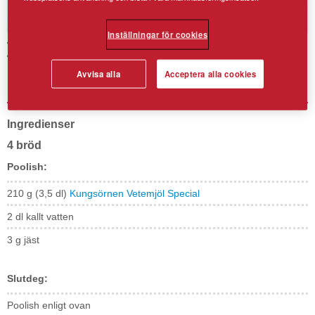
Inställningar för cookies
Förjästa baguetter
Avvisa alla
Acceptera alla cookies
Extra goda baguetter.
Ingredienser
4 bröd
Poolish:
210 g (3,5 dl)
Kungsörnen Vetemjöl Special
2 dl kallt vatten
3 g jäst
Slutdeg:
Poolish enligt ovan