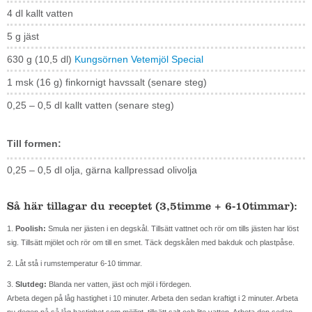
4 dl kallt vatten
5 g jäst
630 g (10,5 dl)
Kungsörnen Vetemjöl Special
1 msk (16 g) finkornigt havssalt (senare steg)
0,25 – 0,5 dl kallt vatten (senare steg)
Till formen:
0,25 – 0,5 dl olja, gärna kallpressad olivolja
Så här tillagar du receptet (3,5timme + 6-10timmar):
1.
Poolish:
Smula ner jästen i en degskål. Tillsätt vattnet och rör om tills jästen har löst
sig. Tillsätt mjölet och rör om till en smet. Täck degskålen med bakduk och plastpåse.
2. Låt stå i rumstemperatur 6-10 timmar.
3.
Slutdeg:
Blanda ner vatten, jäst och mjöl i fördegen.
Arbeta degen på låg hastighet i 10 minuter. Arbeta den sedan kraftigt i 2 minuter. Arbeta
nu degen på så låg hastighet som möjligt, tillsätt salt och lite vatten. Arbeta den sedan