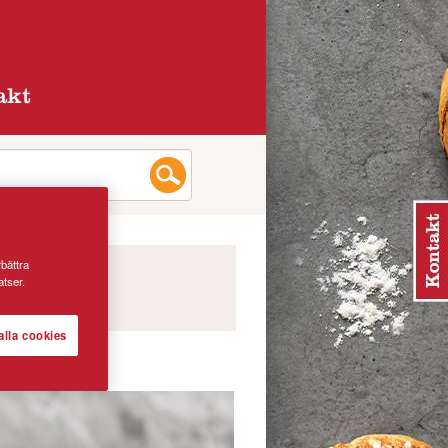
akt
rbättra
tser.
alla cookies