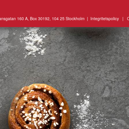
ansgatan 160 A, Box 30192, 104 25 Stockholm |
Integritetspolicy
|
C