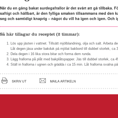
Năr du en gång bakat surdegsfrallor är det svårt att gå tillbaka. 
saftigt och hållbart, är den fylliga smaken tillsammans med den ka
seg och samtidigt knaprig – något du vill ha igen och igen. Och i
Så här tillagar du receptet (2 timmar):
Lös upp jästen i vattnet. Tillsätt mjölblandning, olja och salt. Arbeta 
Låt degen jäsa under bakduk pả mjölat bakbord till dubbel storlek, ca 
Dela degen i 16 lika stora bitar och forma dem runda.
Lägg frallorna på plåt med bakplåtspapper. Jäs till dubbel storlek, ca 
Ställ in frallorna i ugnen och grädda i ca 15 min. Låt frallorna svalna pả 
SKRIV UT
MAILA ARTIKELN