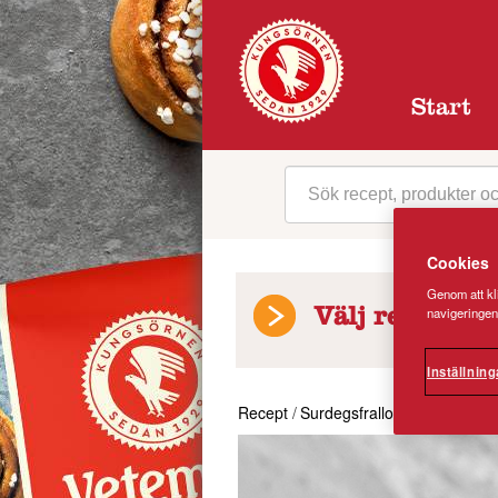
Start
Cookies
Genom att kli
navigeringen
Välj receptkat
Inställning
Recept
/
Surdegsfrallor