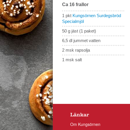
Ca 16 frallor
1 pkt
Kungsörnen Surdegsbröd
Specialmjöl
50 g jäst (1 paket)
6,5 dl jummet vatten
2 msk rapsolja
1 msk salt
Länkar
Om Kungsörnen