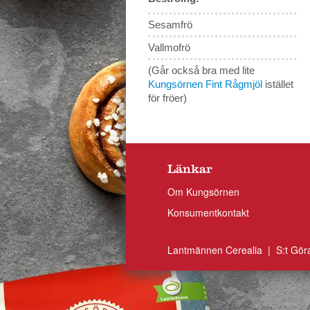
Sesamfrö
Vallmofrö
(Går också bra med lite
Kungsörnen Fint Rågmjöl
istället
för fröer)
Länkar
Om Kungsörnen
Konsumentkontakt
Lantmännen Cerealia | S:t Gör