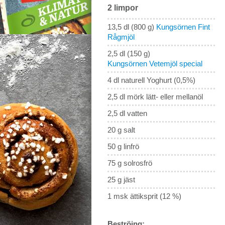
2 limpor
13,5 dl (800 g)
Kungsörnen Fint
Rågmjöl
2,5 dl (150 g)
Kungsörnen Vetemjöl special
4 dl naturell Yoghurt (0,5%)
2,5 dl mörk lätt- eller mellanöl
2,5 dl vatten
20 g salt
50 g linfrö
75 g solrosfrö
25 g jäst
1 msk ättiksprit (12 %)
Beströing: