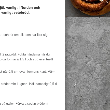
öl, vanligt i Norden och
 vanligt vetebröd.
st och rör om tills den har löst sig.
ill 2 rågbröd. Fukta händerna när du
rda formar á 1,5 l och strö eventuellt
det når 0,5 cm ovan formens kant. Värm
brödet mitt i ugnen. Häll samtidigt 0,5 dl
a på galler. Förvara sedan bröden i