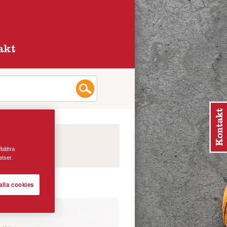
akt
rbättra
tser.
alla cookies