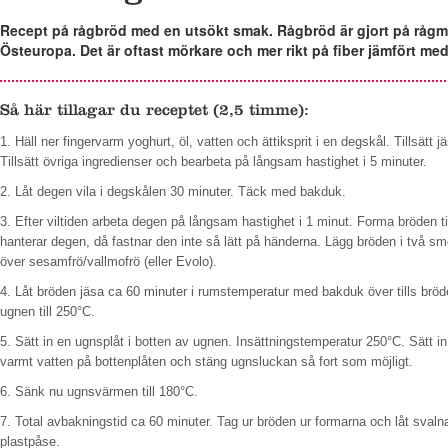
Recept på rågbröd med en utsökt smak. Rågbröd är gjort på rågmj
Östeuropa. Det är oftast mörkare och mer rikt på fiber jämfört med
Så här tillagar du receptet (2,5 timme):
1. Häll ner fingervarm yoghurt, öl, vatten och ättiksprit i en degskål. Tillsätt jä
Tillsätt övriga ingredienser och bearbeta på långsam hastighet i 5 minuter.
2. Låt degen vila i degskålen 30 minuter. Täck med bakduk.
3. Efter viltiden arbeta degen på långsam hastighet i 1 minut. Forma bröden t
hanterar degen, då fastnar den inte så lätt på händerna. Lägg bröden i två smo
över sesamfrö/vallmofrö (eller Evolo).
4. Låt bröden jäsa ca 60 minuter i rumstemperatur med bakduk över tills brö
ugnen till 250°C.
5. Sätt in en ugnsplåt i botten av ugnen. Insättningstemperatur 250°C. Sätt in 
varmt vatten på bottenplåten och stäng ugnsluckan så fort som möjligt.
6. Sänk nu ugnsvärmen till 180°C.
7. Total avbakningstid ca 60 minuter. Tag ur bröden ur formarna och låt svaln
plastpåse.