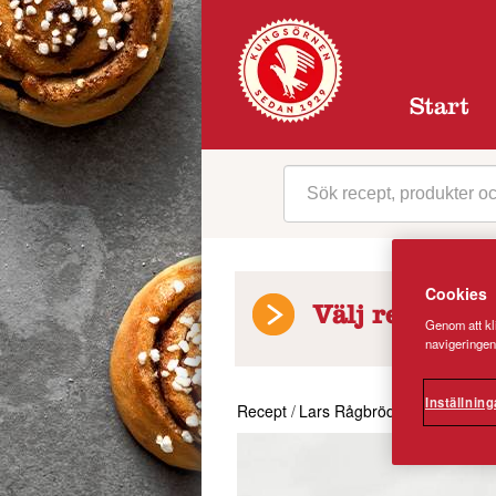
Start
Cookies
Välj receptkat
Genom att kli
navigeringen
Inställning
Recept
/
Lars Rågbröd