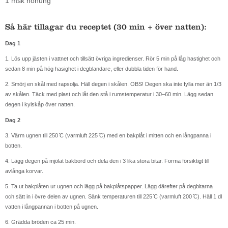
1 msk honung
Så här tillagar du receptet (30 min + över natten):
Dag 1
1. Lös upp jästen i vattnet och tillsätt övriga ingredienser. Rör 5 min på låg hastighet och
sedan 8 min på hög hasighet i degblandare, eller dubbla tiden för hand.
2. Smörj en skål med rapsolja. Häll degen i skålen. OBS! Degen ska inte fylla mer än 1/3
av skålen. Täck med plast och låt den stå i rumstemperatur i 30–60 min. Lägg sedan
degen i kylskåp över natten.
Dag 2
3. Värm ugnen till 250 ̊C (varmluft 225 ̊C) med en bakplåt i mitten och en långpanna i
botten.
4. Lägg degen på mjölat bakbord och dela den i 3 lika stora bitar. Forma försiktigt till
avlånga korvar.
5. Ta ut bakplåten ur ugnen och lägg på bakplåtspapper. Lägg därefter på degbitarna
och sätt in i övre delen av ugnen. Sänk temperaturen till 225 ̊C (varmluft 200 ̊C). Häll 1 dl
vatten i långpannan i botten på ugnen.
6. Grädda bröden ca 25 min.