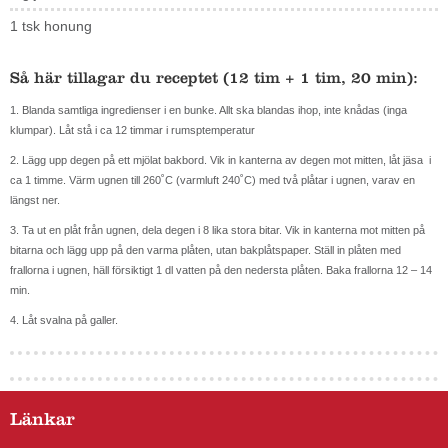
1 tsk honung
Så här tillagar du receptet (12 tim + 1 tim, 20 min):
1. Blanda samtliga ingredienser i en bunke. Allt ska blandas ihop, inte knådas (inga
klumpar). Låt stå i ca 12 timmar i rumsptemperatur
2. Lägg upp degen på ett mjölat bakbord. Vik in kanterna av degen mot mitten, låt jäsa i
ca 1 timme. Värm ugnen till 260˚C (varmluft 240˚C) med två plåtar i ugnen, varav en
längst ner.
3. Ta ut en plåt från ugnen, dela degen i 8 lika stora bitar. Vik in kanterna mot mitten på
bitarna och lägg upp på den varma plåten, utan bakplåtspaper. Ställ in plåten med
frallorna i ugnen, häll försiktigt 1 dl vatten på den nedersta plåten. Baka frallorna 12 – 14
min.
4. Låt svalna på galler.
Länkar