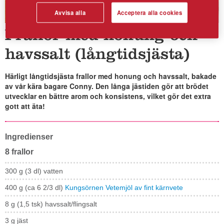
Avvisa alla
Acceptera alla cookies
Frallor med honung och
havssalt (långtidsjästa)
Härligt långtidsjästa frallor med honung och havssalt, bakade
av vår kära bagare Conny. Den långa jästiden gör att brödet
utvecklar en bättre arom och konsistens, vilket gör det extra
gott att äta!
Ingredienser
8 frallor
300 g (3 dl) vatten
400 g (ca 6 2/3 dl)
Kungsörnen Vetemjöl av fint kärnvete
8 g (1,5 tsk) havssalt/flingsalt
3 g jäst