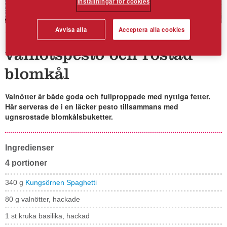
Inställningar för cookies
Avvisa alla
Acceptera alla cookies
Spaghetti med hackad
valnötspesto och rostad
blomkål
Valnötter är både goda och fullproppade med nyttiga fetter.
Här serveras de i en läcker pesto tillsammans med
ugnsrostade blomkålsbuketter.
Ingredienser
4 portioner
340 g
Kungsörnen Spaghetti
80 g valnötter, hackade
1 st kruka basilika, hackad