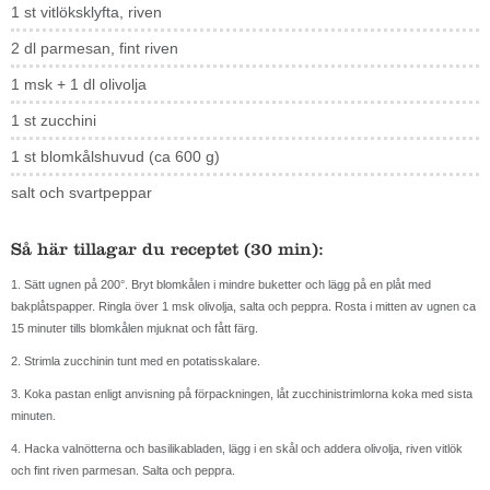
1 st vitlöksklyfta, riven
2 dl parmesan, fint riven
1 msk + 1 dl olivolja
1 st zucchini
1 st blomkålshuvud (ca 600 g)
salt och svartpeppar
Så här tillagar du receptet (30 min):
1. Sätt ugnen på 200°. Bryt blomkålen i mindre buketter och lägg på en plåt med
bakplåtspapper. Ringla över 1 msk olivolja, salta och peppra. Rosta i mitten av ugnen ca
15 minuter tills blomkålen mjuknat och fått färg.
2. Strimla zucchinin tunt med en potatisskalare.
3. Koka pastan enligt anvisning på förpackningen, låt zucchinistrimlorna koka med sista
minuten.
4. Hacka valnötterna och basilikabladen, lägg i en skål och addera olivolja, riven vitlök
och fint riven parmesan. Salta och peppra.