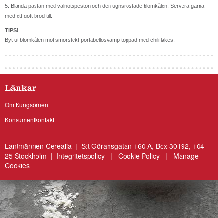
5. Blanda pastan med valnötspeston och den ugnsrostade blomkålen. Servera gärna
med ett gott bröd till.
TIPS!
Byt ut blomkålen mot smörstekt portabellosvamp toppad med chiliflakes.
Länkar
Om Kungsörnen
Konsumentkontakt
Lantmännen Cerealia | S:t Göransgatan 160 A, Box 30192, 104
25 Stockholm |
Integritetspolicy
|
Cookie Policy
|
Manage
Cookies