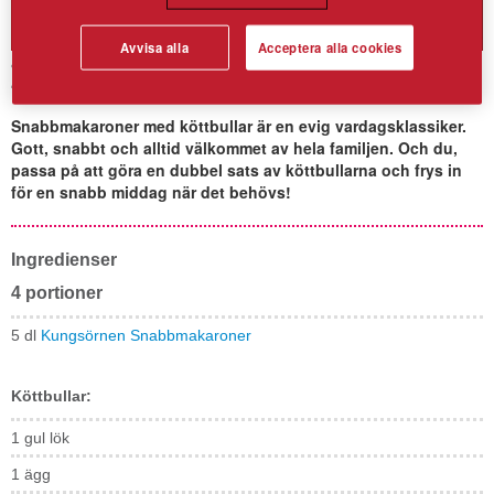
Avvisa alla
Acceptera alla cookies
Makaroner och köttbullar
Snabbmakaroner med köttbullar är en evig vardagsklassiker.
Gott, snabbt och alltid välkommet av hela familjen. Och du,
passa på att göra en dubbel sats av köttbullarna och frys in
för en snabb middag när det behövs!
Ingredienser
4 portioner
5 dl
Kungsörnen Snabbmakaroner
Köttbullar:
1 gul lök
1 ägg