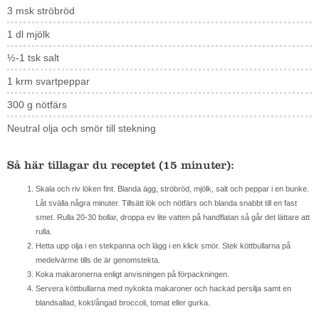
3 msk ströbröd
1 dl mjölk
½-1 tsk salt
1 krm svartpeppar
300 g nötfärs
Neutral olja och smör till stekning
Så här tillagar du receptet (15 minuter):
Skala och riv löken fint. Blanda ägg, ströbröd, mjölk, salt och peppar i en bunke.
Låt svälla några minuter. Tillsätt lök och nötfärs och blanda snabbt till en fast
smet. Rulla 20-30 bollar, droppa ev lite vatten på handflatan så går det lättare att
rulla.
Hetta upp olja i en stekpanna och lägg i en klick smör. Stek köttbullarna på
medelvärme tills de är genomstekta.
Koka makaronerna enligt anvisningen på förpackningen.
Servera köttbullarna med nykokta makaroner och hackad persilja samt en
blandsallad, kokt/ångad broccoli, tomat eller gurka.