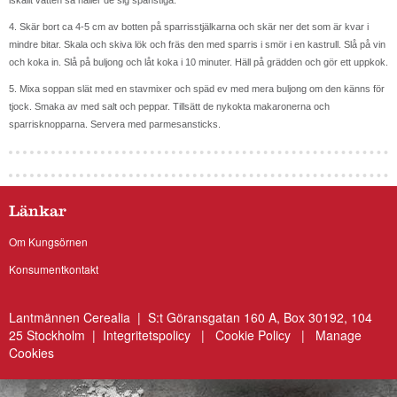
iskallt vatten så håller de sig spänstiga.
4. Skär bort ca 4-5 cm av botten på sparrisstjälkarna och skär ner det som är kvar i
mindre bitar. Skala och skiva lök och fräs den med sparris i smör i en kastrull. Slå på vin
och koka in. Slå på buljong och låt koka i 10 minuter. Häll på grädden och gör ett uppkok.
5. Mixa soppan slät med en stavmixer och späd ev med mera buljong om den känns för
tjock. Smaka av med salt och peppar. Tillsätt de nykokta makaronerna och
sparrisknopparna. Servera med parmesansticks.
Länkar
Om Kungsörnen
Konsumentkontakt
Lantmännen Cerealia | S:t Göransgatan 160 A, Box 30192, 104
25 Stockholm |
Integritetspolicy
|
Cookie Policy
|
Manage
Cookies