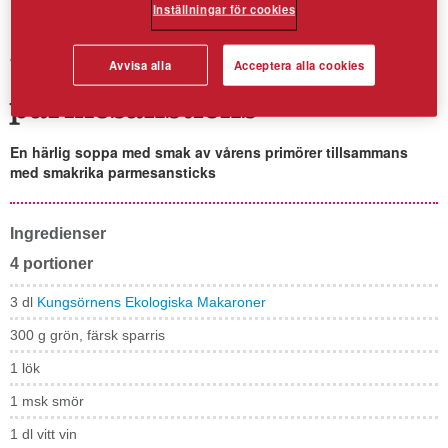
Inställningar för cookies
Avvisa alla
Acceptera alla cookies
Vårig sparrissoppa med
parmesansticks
En härlig soppa med smak av vårens primörer tillsammans
med smakrika parmesansticks
Ingredienser
4 portioner
3 dl
Kungsörnens Ekologiska Makaroner
300 g grön, färsk sparris
1 lök
1 msk smör
1 dl vitt vin