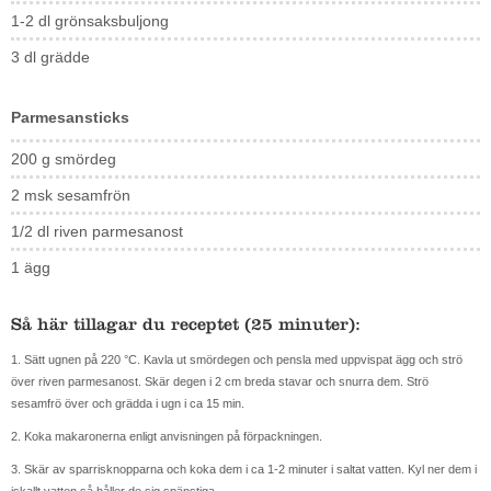
1-2 dl grönsaksbuljong
3 dl grädde
Parmesansticks
200 g smördeg
2 msk sesamfrön
1/2 dl riven parmesanost
1 ägg
Så här tillagar du receptet (25 minuter):
1. Sätt ugnen på 220 °C. Kavla ut smördegen och pensla med uppvispat ägg och strö
över riven parmesanost. Skär degen i 2 cm breda stavar och snurra dem. Strö
sesamfrö över och grädda i ugn i ca 15 min.
2. Koka makaronerna enligt anvisningen på förpackningen.
3. Skär av sparrisknopparna och koka dem i ca 1-2 minuter i saltat vatten. Kyl ner dem i