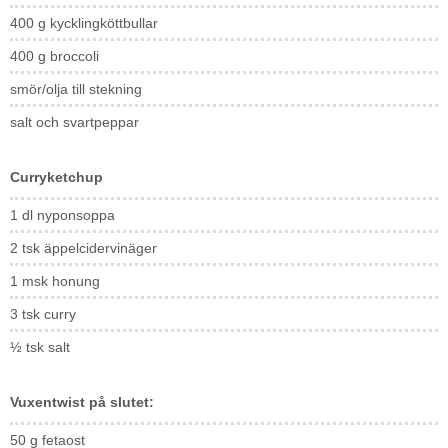
400 g kycklingköttbullar
400 g broccoli
smör/olja till stekning
salt och svartpeppar
Curryketchup
1 dl nyponsoppa
2 tsk äppelcidervinäger
1 msk honung
3 tsk curry
½ tsk salt
Vuxentwist på slutet:
50 g fetaost