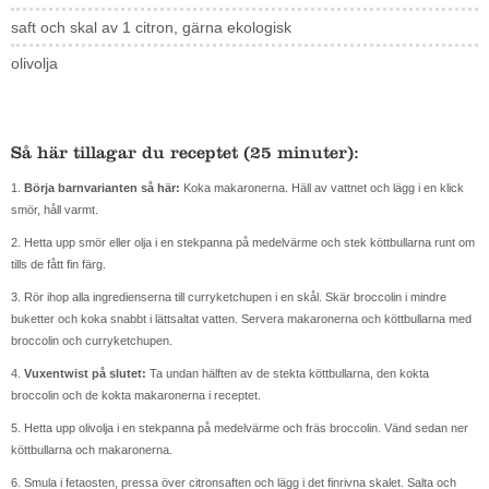
saft och skal av 1 citron, gärna ekologisk
olivolja
Så här tillagar du receptet (25 minuter):
1.
Börja barnvarianten så här:
Koka makaronerna. Häll av vattnet och lägg i en klick
smör, håll varmt.
2. Hetta upp smör eller olja i en stekpanna på medelvärme och stek köttbullarna runt om
tills de fått fin färg.
3. Rör ihop alla ingredienserna till curryketchupen i en skål. Skär broccolin i mindre
buketter och koka snabbt i lättsaltat vatten. Servera makaronerna och köttbullarna med
broccolin och curryketchupen.
4.
Vuxentwist på slutet:
Ta undan hälften av de stekta köttbullarna, den kokta
broccolin och de kokta makaronerna i receptet.
5. Hetta upp olivolja i en stekpanna på medelvärme och fräs broccolin. Vänd sedan ner
köttbullarna och makaronerna.
6. Smula i fetaosten, pressa över citronsaften och lägg i det finrivna skalet. Salta och