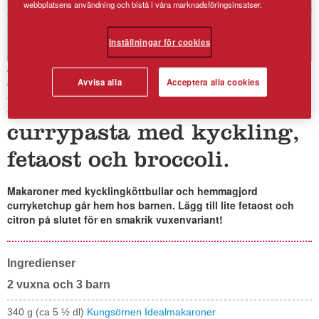
webbplatsens användning och bistå i våra marknadsföringsinsatser.
Inställningar för cookies
Makaroner och
Avvisa alla
Acceptera alla cookies
kycklingköttbullar. Eller
currypasta med kyckling,
fetaost och broccoli.
Makaroner med kycklingköttbullar och hemmagjord
curryketchup går hem hos barnen. Lägg till lite fetaost och
citron på slutet för en smakrik vuxenvariant!
Ingredienser
2 vuxna och 3 barn
340 g (ca 5 ½ dl)
Kungsörnen Idealmakaroner