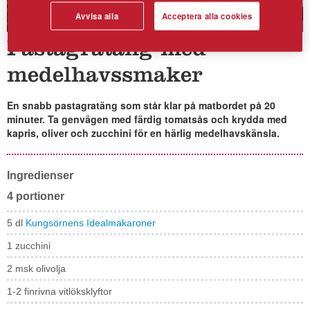
Avvisa alla
Acceptera alla cookies
Pastagratäng med
medelhavssmaker
En snabb pastagratäng som står klar på matbordet på 20
minuter. Ta genvägen med färdig tomatsås och krydda med
kapris, oliver och zucchini för en härlig medelhavskänsla.
Ingredienser
4 portioner
5 dl
Kungsörnens Idealmakaroner
1 zucchini
2 msk olivolja
1-2 finrivna vitlöksklyftor