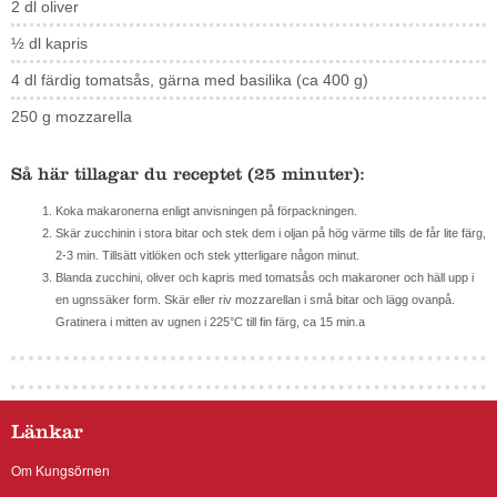
2 dl oliver
½ dl kapris
4 dl färdig tomatsås, gärna med basilika (ca 400 g)
250 g mozzarella
Så här tillagar du receptet (25 minuter):
Koka makaronerna enligt anvisningen på förpackningen.
Skär zucchinin i stora bitar och stek dem i oljan på hög värme tills de får lite färg,
2-3 min. Tillsätt vitlöken och stek ytterligare någon minut.
Blanda zucchini, oliver och kapris med tomatsås och makaroner och häll upp i
en ugnssäker form. Skär eller riv mozzarellan i små bitar och lägg ovanpå.
Gratinera i mitten av ugnen i 225°C till fin färg, ca 15 min.a
Länkar
Om Kungsörnen