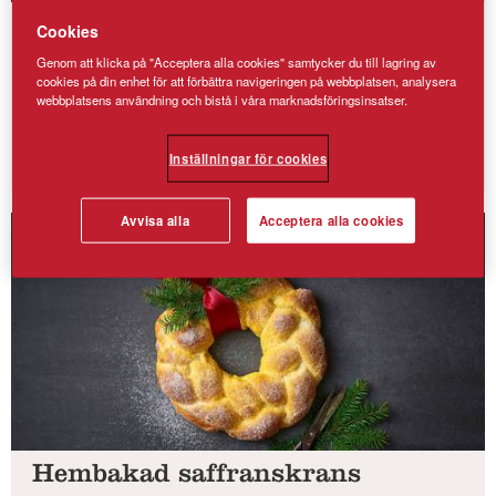
Mjuksega saffranskakor med
Cookies
cheesecaketopping
Genom att klicka på "Acceptera alla cookies" samtycker du till lagring av
cookies på din enhet för att förbättra navigeringen på webbplatsen, analysera
Mjuksega saffranskryddade smörkakor med en mild
webbplatsens användning och bistå i våra marknadsföringsinsatser.
cheesecaketopping, syrliga lingon och salta pistagenötter. Passar
lika bra so...
Inställningar för cookies
Avvisa alla
Acceptera alla cookies
Hembakad saffranskrans