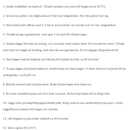
1. Smält matfettet i en kastrull. Tillsätt mjölken och värm till fingervarmt (37°C).
2. Smula ner jästen i en degbunke och häll över degvätskan. Rör tills jästen löst sig.
3. Stöt eventuellt saffran med 1-2 tsk av strösockret i en mortel och rör ner i degvätskan.
4. Tillsätt övriga ingredienser, men spar 1 dl mjöl till utbakningen.
5. Arbeta degen tills den är smidig, ca 5 minuter med maskin eller 10 minuter för hand. Tillsätt
mer mjöl om degen är kladdig, men den ska vara ganska lös. En lös deg ger ett godare bröd.
6. Täck degen med en bakduk och låt jäsa till dubbel storlek, ca 40 minuter.
7. Ta upp degen på mjölat bakbord, arbeta ihop och dela degen i 4 delar. Kavla ut varje bit till en
avlång kaka, ca 20x40 cm.
8. Blanda smöret med vaniljsockret. Bred blandningen över kakorna.
9. Riv över mandelmassan och strö över russinen. Rulla ihop kakan till en lång rulle.
10. Lägg rullen på bakplåtspappersklädd plåt. Klipp med en sax centimetertjocka jack i rullen.
Lägg flikarna växelvis till höger och vänster.
11. Låt längderna jäsa under bakduk ca 30 minuter.
12. Värm ugnen till 225°C.