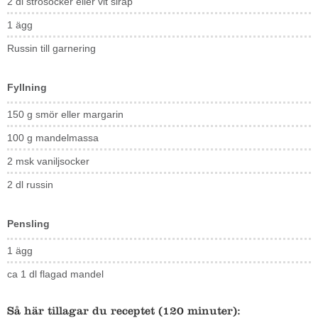
2 dl strösocker eller vit sirap
1 ägg
Russin till garnering
Fyllning
150 g smör eller margarin
100 g mandelmassa
2 msk vaniljsocker
2 dl russin
Pensling
1 ägg
ca 1 dl flagad mandel
Så här tillagar du receptet (120 minuter):