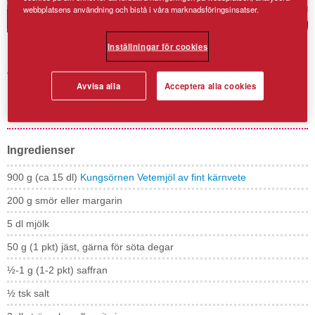
webbplatsens användning och bistå i våra marknadsföringsinsatser.
Inställningar för cookies
Saffranslängd med
vaniljfyllning
Avvisa alla
Acceptera alla cookies
En saffransdoftande favorit till adventsfikat!
Ingredienser
900 g (ca 15 dl)
Kungsörnen Vetemjöl av fint kärnvete
200 g smör eller margarin
5 dl mjölk
50 g (1 pkt) jäst, gärna för söta degar
½-1 g (1-2 pkt) saffran
½ tsk salt