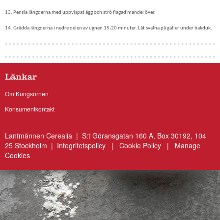
13. Pensla längderna med uppvispat ägg och strö flagad mandel över.
14. Grädda längderna i nedre delen av ugnen 15-20 minuter. Låt svalna på galler under bakduk.
Länkar
Om Kungsörnen
Konsumentkontakt
Lantmännen Cerealia | S:t Göransgatan 160 A, Box 30192, 104
25 Stockholm |
Integritetspolicy
|
Cookie Policy
|
Manage
Cookies