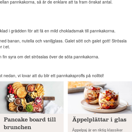
llan pannkakorna, så är de enklare att ta fram önskat antal.
oklad i grädden för att få en mild chokladsmak till pannkakorna.
med banan, nutella och vaniljglass. Galet sött och galet gott! Strössla
 i:et.
en fin syra om det strösslas över de söta pannkakorna.
nedan, vi lovar att du blir ett pannkaksproffs på nolltid!
Pancake board till
Äppelplättar i glas
brunchen
Äppelpaj är en riktig klassiker