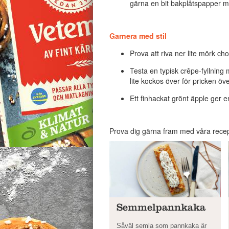
gärna en bit bakplåtspapper me
Garnera med stil
Prova att riva ner lite mörk ch
Testa en typisk crêpe-fyllning 
lite kockos över för pricken över
Ett finhackat grönt äpple ger 
Prova dig gärna fram med våra recept 
Semmelpannkaka
Såväl semla som pannkaka är