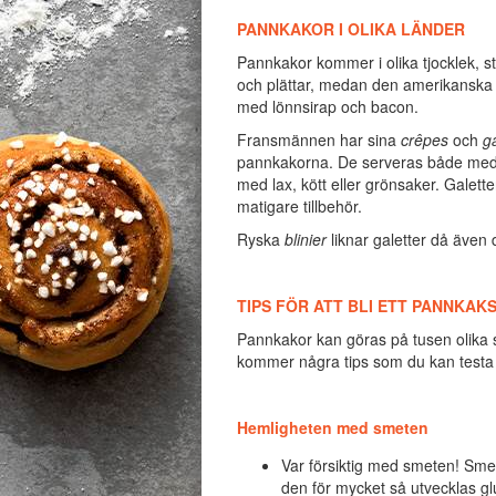
PANNKAKOR I OLIKA LÄNDER
Pannkakor kommer i olika tjocklek, s
och plättar, medan den amerikanska va
med lönnsirap och bacon.
Fransmännen har sina
crêpes
och
ga
pannkakorna. De serveras både med s
med lax, kött eller grönsaker. Galet
matigare tillbehör.
Ryska
blinier
liknar galetter då även 
TIPS FÖR ATT BLI ETT PANNKAK
Pannkakor kan göras på tusen olika s
kommer några tips som du kan testa fö
Hemligheten med smeten
Var försiktig med smeten! Sme
den för mycket så utvecklas gl