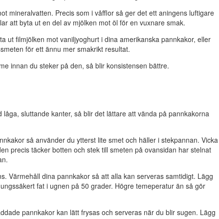
mot mineralvatten. Precis som i våfflor så ger det ett aningens luftigare
illar att byta ut en del av mjölken mot öl för en vuxnare smak.
a ut filmjölken mot vaniljyoghurt i dina amerikanska pannkakor, eller
kssmeten för ett ännu mer smakrikt resultat.
mme innan du steker på den, så blir konsistensen bättre.
ed
låga, sluttande kanter, så blir det lättare att vända på pannkakorna
annkakor så använder du ytterst lite smet och häller i stekpannan. Vicka
n precis täcker botten och stek till smeten på ovansidan har stelnat
an.
s. Värmehåll dina pannkakor så att alla kan serveras samtidigt. Lägg
 ungssäkert fat i ugnen på 50 grader. Högre temeperatur än så gör
dade pannkakor kan lätt frysas och serveras när du blir sugen. Lägg