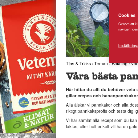
Cookies
Genom att kli
navigeringen
Inställning
Tips & Tricks
/
Teman - Bakning
/
Vår
Våra bästa pa
Här hittar du allt du behöver veta
gillar crepes och bananpannkakor f
Alla älskar vi pannkakor och alla dess 
riktigt pannkaksproffs och testa dig ige
Vi har samlat alla recept som du kan 
laktos, eller helt enkelt vill ha en ga