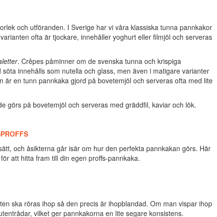
torlek och utföranden. I Sverige har vi våra klassiska tunna pannkakor
rianten ofta är tjockare, innehåller yoghurt eller filmjöl och serveras
letter
. Crêpes påminner om de svenska tunna och krispiga
öta innehålls som nutella och glass, men även i matigare varianter
ten är en tunn pannkaka gjord på bovetemjöl och serveras ofta med lite
de görs på bovetemjöl och serveras med gräddfil, kaviar och lök.
SPROFFS
ätt, och åsikterna går isär om hur den perfekta pannkakan görs. Här
r att hitta fram till din egen proffs-pannkaka.
ten ska röras ihop så den precis är ihopblandad. Om man vispar ihop
utentrådar, vilket ger pannkakorna en lite segare konsistens.