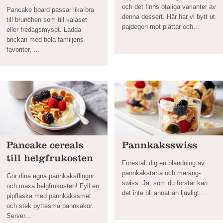
och det finns otaliga varianter av
Pancake board passar lika bra
denna dessert. Här har vi bytt ut
till brunchen som till kalaset
pajdegen mot plättar och...
eller fredagsmyset. Ladda
brickan med hela familjens
favoriter, ...
Pancake cereals
Pannkaksswiss
till helgfrukosten
Föreställ dig en blandning av
pannkakstårta och maräng­
Gör dina egna pannkaksflingor
swiss. Ja, som du förstår kan
och maxa helgfrukosten! Fyll en
det inte bli annat än ljuvligt. ...
pipflaska med pann­kakssmet
och stek pyttesmå pannkakor.
Server...