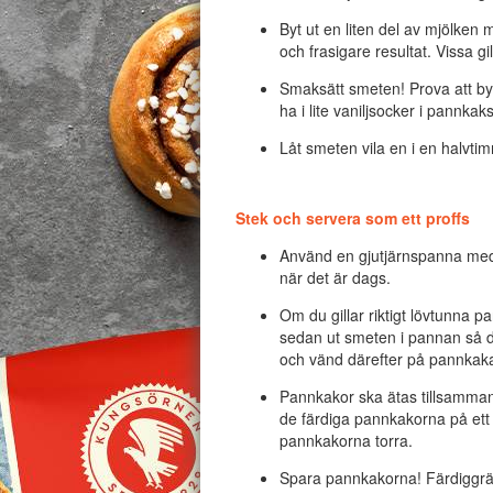
Byt ut en liten del av mjölken 
och frasigare resultat. Vissa g
Smaksätt smeten! Prova att byt
ha i lite vaniljsocker i pannka
Låt smeten vila en i en halvti
Stek och servera som ett proffs
Använd en gjutjärnspanna m
när det är dags.
Om du gillar riktigt lövtunna p
sedan ut smeten i pannan så de
och vänd därefter på pannkak
Pannkakor ska ätas tillsamman
de färdiga pannkakorna på ett
pannkakorna torra.
Spara pannkakorna! Färdiggräd