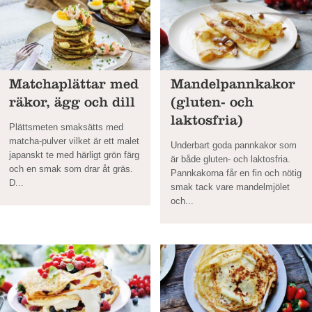
Matchaplättar med
Mandelpannkakor
räkor, ägg och dill
(gluten- och
laktosfria)
Plättsmeten smaksätts med
matcha-pulver vilket är ett malet
Underbart goda pannkakor som
japanskt te med härligt grön färg
är både gluten- och laktosfria.
och en smak som drar åt gräs.
Pannkakorna får en fin och nötig
D...
smak tack vare mandelmjölet
och...