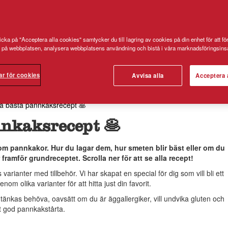
cka på "Acceptera alla cookies" samtycker du till lagring av cookies på din enhet för att fö
 på webbplatsen, analysera webbplatsens användning och bistå i våra marknadsföringsinsa
ar för cookies
Avvisa alla
Acceptera 
a bästa pannkaksrecept 🥞
nnkaksrecept 🥞
 om pannkakor. Hur du lagar dem, hur smeten blir bäst eller om du
ramför grundreceptet. Scrolla ner för att se alla recept!
varianter med tillbehör. Vi har skapat en special för dig som vill bli ett
nom olika varianter för att hitta just din favorit.
tänkas behöva, oavsätt om du är äggallergiker, vill undvika gluten och
let god pannkakstårta.