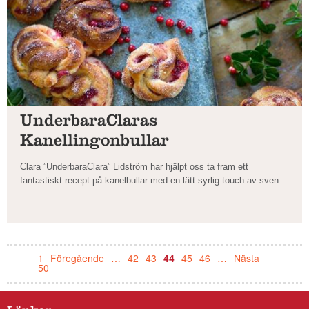
UnderbaraClaras
Kanellingonbullar
Clara ”UnderbaraClara” Lidström har hjälpt oss ta fram ett
fantastiskt recept på kanelbullar med en lätt syrlig touch av sven...
1
Föregående
…
42
43
44
45
46
…
Nästa
50