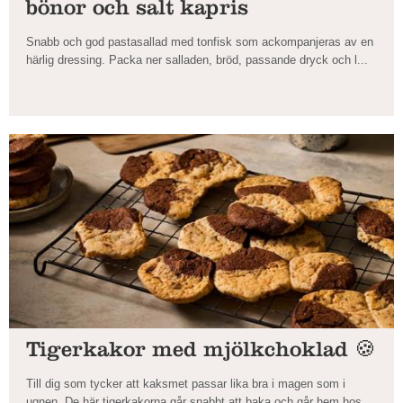
bönor och salt kapris
Snabb och god pastasallad med tonfisk som ackompanjeras av en
härlig dressing. Packa ner salladen, bröd, passande dryck och l...
Tigerkakor med mjölkchoklad 🍪
Till dig som tycker att kaksmet passar lika bra i magen som i
ugnen. De här tigerkakorna går snabbt att baka och går hem hos ...