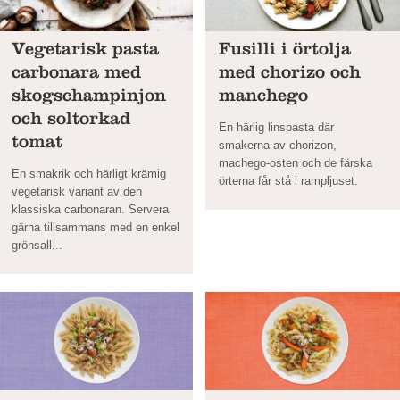
Vegetarisk pasta
Fusilli i örtolja
carbonara med
med chorizo och
skogschampinjon
manchego
och soltorkad
En härlig linspasta där
tomat
smakerna av chorizon,
machego-osten och de färska
En smakrik och härligt krämig
örterna får stå i rampljuset.
vegetarisk variant av den
klassiska carbonaran. Servera
gärna tillsammans med en enkel
grönsall...