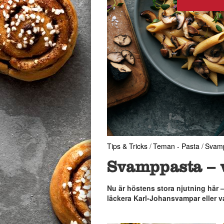
Tips & Tricks
/
Teman - Pasta
/
Svamp
Svamppasta – v
Nu är höstens stora njutning här –
läckera Karl-Johansvampar eller va