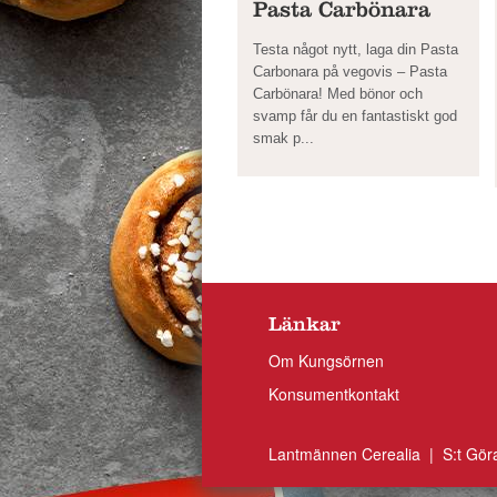
Pasta Carbönara
Testa något nytt, laga din Pasta
Carbonara på vegovis – Pasta
Carbönara! Med bönor och
svamp får du en fantastiskt god
smak p...
Länkar
Om Kungsörnen
Konsumentkontakt
Lantmännen Cerealia | S:t Gör