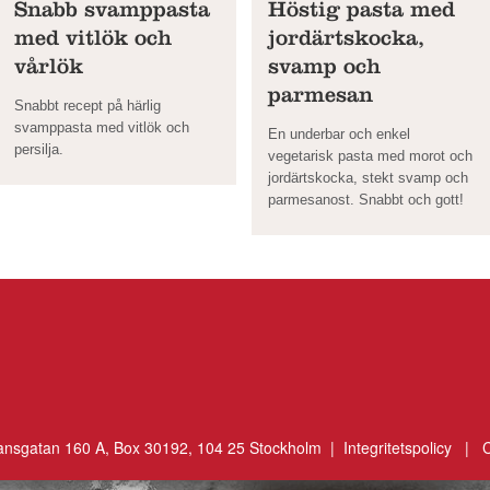
Snabb svamppasta
Höstig pasta med
med vitlök och
jordärtskocka,
vårlök
svamp och
parmesan
Snabbt recept på härlig
svamppasta med vitlök och
En underbar och enkel
persilja.
vegetarisk pasta med morot och
jordärtskocka, stekt svamp och
parmesanost. Snabbt och gott!
ansgatan 160 A, Box 30192, 104 25 Stockholm |
Integritetspolicy
|
C