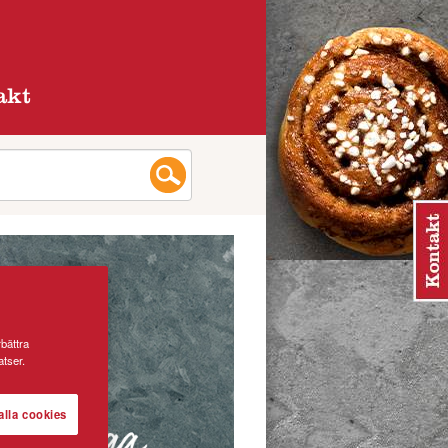
akt
rbättra
tser.
alla cookies