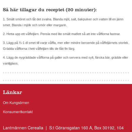
Så här tillagar du receptet (20 minuter):
1. Smält smöret och låt det svalna. Blanda mjöl, salt, bakpulver och vatten till en jämn
smet. Blanda i mjölk och smör eller margarin.
2. Hetta upp ett våffeljärn. Pensla med lite smält matfett så att inte våfflorna fastnar.
3. Lägg på ¾-1 dl smet till varje våffla, mer eller mindre beroende på våffeljärnets storlek.
Grädda våfflorna i hett våffeljärn tills de fått fin färg.
4. Lägg de nygräddade våfflorna på galler och servera med sylt, färska bär, grädde eller
vaniljglass.
Länkar
Om Kungsörnen
Konsumentkontakt
Lantmännen Cerealia | S:t Göransgatan 160 A, Box 30192, 104