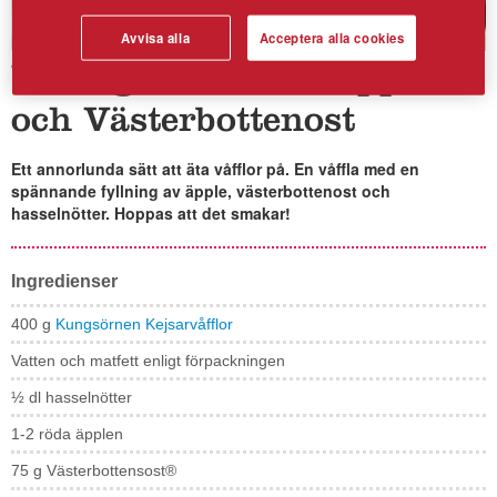
Avvisa alla
Acceptera alla cookies
Våffelgömma med äpple
och Västerbottenost
Ett annorlunda sätt att äta våfflor på. En våffla med en
spännande fyllning av äpple, västerbottenost och
hasselnötter. Hoppas att det smakar!
Ingredienser
400 g
Kungsörnen Kejsarvåfflor
Vatten och matfett enligt förpackningen
½ dl hasselnötter
1-2 röda äpplen
75 g Västerbottensost®