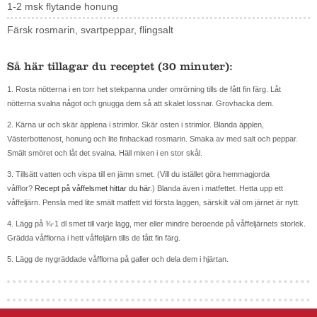
1-2 msk flytande honung
Färsk rosmarin, svartpeppar, flingsalt
Så här tillagar du receptet (30 minuter):
1. Rosta nötterna i en torr het stekpanna under omrörning tills de fått fin färg. Låt
nötterna svalna något och gnugga dem så att skalet lossnar. Grovhacka dem.
2. Kärna ur och skär äpplena i strimlor. Skär osten i strimlor. Blanda äpplen,
Västerbottenost, honung och lite finhackad rosmarin. Smaka av med salt och peppar.
Smält smöret och låt det svalna. Häll mixen i en stor skål.
3. Tillsätt vatten och vispa till en jämn smet. (Vill du istället göra hemmagjorda
våfflor?
Recept på våffelsmet hittar du här.
) Blanda även i matfettet. Hetta upp ett
våffeljärn. Pensla med lite smält matfett vid första laggen, särskilt väl om järnet är nytt.
4. Lägg på ¾-1 dl smet till varje lagg, mer eller mindre beroende på våffeljärnets storlek.
Grädda våfflorna i hett våffeljärn tills de fått fin färg.
5. Lägg de nygräddade våfflorna på galler och dela dem i hjärtan.