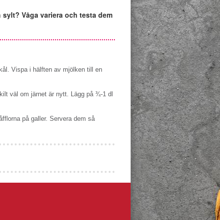
h sylt? Våga variera och testa dem
ål. Vispa i hälften av mjölken till en
kilt väl om järnet är nytt. Lägg på ¾-1 dl
våfflorna på galler. Servera dem så