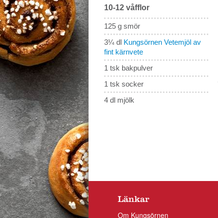
10-12 våfflor
125 g smör
3¼ dl
Kungsörnen Vetemjöl av
fint kärnvete
1 tsk bakpulver
1 tsk socker
4 dl mjölk
Länkar
Om Kungsörnen