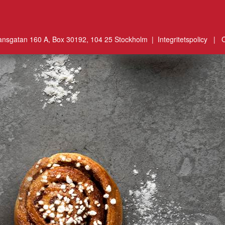
ansgatan 160 A, Box 30192, 104 25 Stockholm |
Integritetspolicy
|
C