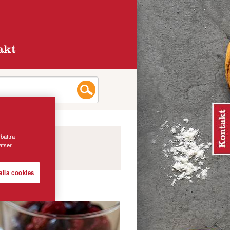
akt
rbättra
tser.
alla cookies