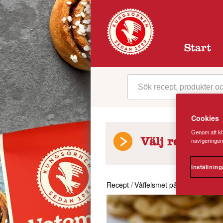
Start
Cookies
Genom att kli
navigeringen
Välj receptkat
Inställning
Recept
/
Våffelsmet på klassikt vis