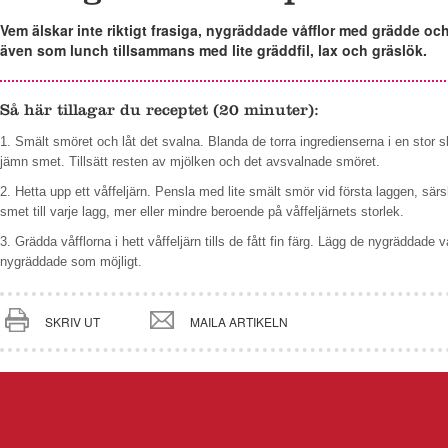
Vem älskar inte riktigt frasiga, nygräddade våfflor med grädde oc
även som lunch tillsammans med lite gräddfil, lax och gräslök.
Så här tillagar du receptet (20 minuter):
1. Smält smöret och låt det svalna. Blanda de torra ingredienserna i en stor sk
jämn smet. Tillsätt resten av mjölken och det avsvalnade smöret.
2. Hetta upp ett våffeljärn. Pensla med lite smält smör vid första laggen, särs
smet till varje lagg, mer eller mindre beroende på våffeljärnets storlek.
3. Grädda våfflorna i hett våffeljärn tills de fått fin färg. Lägg de nygräddade 
nygräddade som möjligt.
SKRIV UT
MAILA ARTIKELN