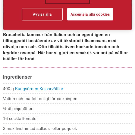
Avvisa alla
Acceptera alla cookies
Våffelbruschetta
Bruschetta kommer från Italien och är egentligen en
tilltuggsrätt bestående av vitlöksbröd tillsammans med
olivolja och salt. Ofta tillsätts även hackade tomater och
kryddor ovanpå. Här har vi gjort en smakrik variant på våfflor
istället för bröd.
Ingredienser
400 g
Kungsörnen Kejsarvåfflor
Vatten och matfett enligt förpackningen
½ dl pinjenötter
16 cocktailtomater
2 msk finstrimlad sallads- eller purjolök