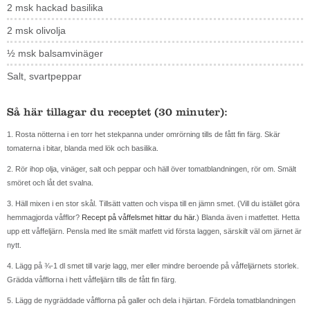
2 msk hackad basilika
2 msk olivolja
½ msk balsamvinäger
Salt, svartpeppar
Så här tillagar du receptet (30 minuter):
1. Rosta nötterna i en torr het stekpanna under omrörning tills de fått fin färg. Skär
tomaterna i bitar, blanda med lök och basilika.
2. Rör ihop olja, vinäger, salt och peppar och häll över tomatblandningen, rör om. Smält
smöret och låt det svalna.
3. Häll mixen i en stor skål. Tillsätt vatten och vispa till en jämn smet. (Vill du istället göra
hemmagjorda våfflor?
Recept på våffelsmet hittar du här.
) Blanda även i matfettet. Hetta
upp ett våffeljärn. Pensla med lite smält matfett vid första laggen, särskilt väl om järnet är
nytt.
4. Lägg på ¾-1 dl smet till varje lagg, mer eller mindre beroende på våffeljärnets storlek.
Grädda våfflorna i hett våffeljärn tills de fått fin färg.
5. Lägg de nygräddade våfflorna på galler och dela i hjärtan. Fördela tomatblandningen