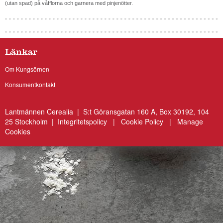
(utan spad) på våfflorna och garnera med pinjenötter.
Länkar
Om Kungsörnen
Konsumentkontakt
Lantmännen Cerealia | S:t Göransgatan 160 A, Box 30192, 104
25 Stockholm |
Integritetspolicy
|
Cookie Policy
|
Manage
Cookies