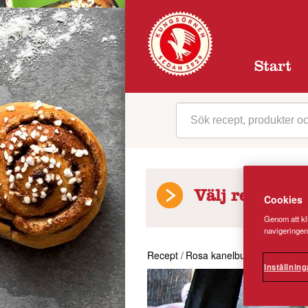
Start
Välj receptkat
Cookies
Genom att kli
navigeringen
Recept
/
Rosa kanelbullar med rosa 
Inställning