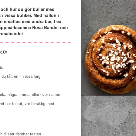
a och hur du gör bullar med
 i vissa butiker. Med hallon i
en ersättas med andra bär, t ex
att uppmärksamma Rosa Bandet och
rosabandet
g)):
a.
du fått en fin rosa färg.
orka några timmar eller över natten.
ret har torkat, var försiktig med
tillsätt därefter resten.