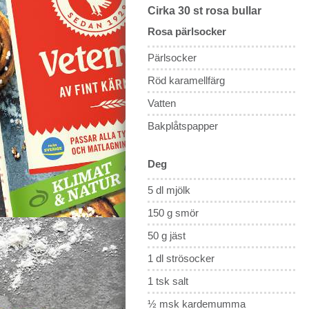
Cirka 30 st rosa bullar
Rosa pärlsocker
Pärlsocker
Röd karamellfärg
Vatten
Bakplåtspapper
Deg
5 dl mjölk
150 g smör
50 g jäst
1 dl strösocker
1 tsk salt
½ msk kardemumma