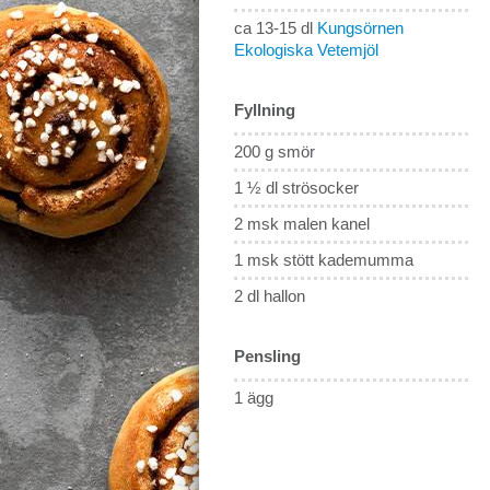
ca 13-15 dl
Kungsörnen
Ekologiska Vetemjöl
Fyllning
200 g smör
1 ½ dl strösocker
2 msk malen kanel
1 msk stött kademumma
2 dl hallon
Pensling
1 ägg