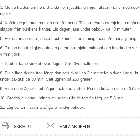
3. Mortla kardemumman. Blanda ner i jästblandningen tillsammans med sock
mjölet.
4. Knåda degen med maskin eller för hand. Tillsätt resten av mjölet i omgångar
släpper från bunkens kanter. Låt degen jäsa under bakduk ca 40 minuter.
5. Rör samman smör, socker och kanel till en smidig massa/remonsfyllning.
6. Ta upp den färdigjästa degen på ett lätt mjölat bakbord och knåda den smidi
4 mm tjock.
7. Bred ut kanelsmöret över degen. Strö över hallonen.
8. Rulla ihop degen från långsidan och skär i ca 2 cm tjocka skivor. Lägg i bu
under bakduk ca 30 min. Sätt ugnen på 250 grader.
9. Vispa upp ägget med någon matsked vatten. Pensla bullarna och strö över
10. Grädda bullarna i mitten av ugnen tills de fått fin färg, ca 5-8 min.
11. Låg bullarna svalna på galler under bakduk.
SKRIV UT
MAILA ARTIKELN