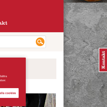
akt
rbättra
tser.
alla cookies