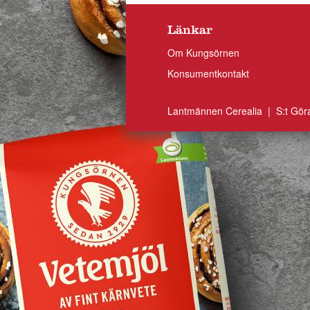
Länkar
Om Kungsörnen
Konsumentkontakt
Lantmännen Cerealia | S:t Gör