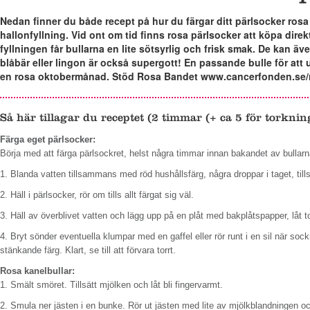
Nedan finner du både recept på hur du färgar ditt pärlsocker ros
hallonfyllning. Vid ont om tid finns rosa pärlsocker att köpa direkt
fyllningen får bullarna en lite sötsyrlig och frisk smak. De kan äv
blåbär eller lingon är också supergott! En passande bulle för 
en rosa oktobermånad. Stöd Rosa Bandet www.cancerfonden.se/
Så här tillagar du receptet (2 timmar (+ ca 5 för torknin
Färga eget pärlsocker:
Börja med att färga pärlsockret, helst några timmar innan bakandet av bullarn
1. Blanda vatten tillsammans med röd hushållsfärg, några droppar i taget, tills 
2. Häll i pärlsocker, rör om tills allt färgat sig väl.
3. Häll av överblivet vatten och lägg upp på en plåt med bakplåtspapper, låt t
4. Bryt sönder eventuella klumpar med en gaffel eller rör runt i en sil när sock
stänkande färg. Klart, se till att förvara torrt.
Rosa kanelbullar:
1. Smält smöret. Tillsätt mjölken och låt bli fingervarmt.
2. Smula ner jästen i en bunke. Rör ut jästen med lite av mjölkblandningen och 