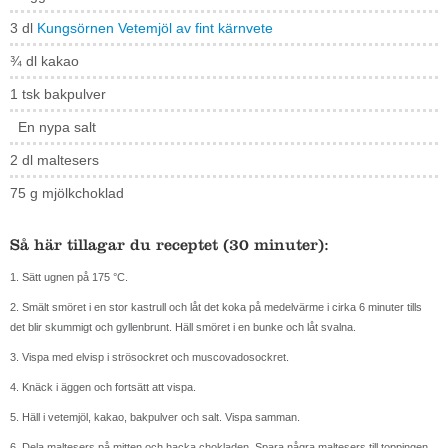
3 dl
Kungsörnen Vetemjöl av fint kärnvete
¾ dl kakao
1 tsk bakpulver
En nypa salt
2 dl maltesers
75 g mjölkchoklad
Så här tillagar du receptet (30 minuter):
1. Sätt ugnen på 175 °C.
2. Smält smöret i en stor kastrull och låt det koka på medelvärme i cirka 6 minuter tills
det blir skummigt och gyllenbrunt. Häll smöret i en bunke och låt svalna.
3. Vispa med elvisp i strösockret och musco­vadosockret.
4. Knäck i äggen och fortsätt att vispa.
5. Häll i vetemjöl, kakao, bakpulver och salt. Vispa samman.
6. Dela maltesers på mitten och hacka chok­laden. Spara några maltesers till toppingen.