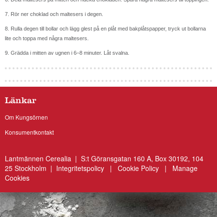
7. Rör ner choklad och maltesers i degen.
8. Rulla degen till bollar och lägg glest på en plåt med bakplåtspapper, tryck ut bollarna
lite och toppa med några maltesers.
9. Grädda i mitten av ugnen i 6–8 minuter. Låt svalna.
Länkar
Om Kungsörnen
Konsumentkontakt
Lantmännen Cerealia | S:t Göransgatan 160 A, Box 30192, 104
25 Stockholm |
Integritetspolicy
|
Cookie Policy
|
Manage
Cookies