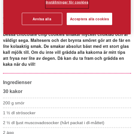
Inställningar för cookies
Avvisa alla
Acceptera alla cookies
Malteser Cookies
Dessa chocolate chip cookies smakar mycket choklad och är
väldigt sega. Maltesers och det brynta smöret gör att de får en
lite kolaaktig smak. De smakar absolut bäst med ett stort glas
kall mjölk till. Om du inte vill grädda alla kakorna är mitt tips
att frysa ner lite av degen. Då kan du ta fram och grädda en
kaka när du vill!
Ingredienser
30 kakor
200 g smör
1 ½ dl strösocker
2 ½ dl ljust muscovadosocker (hårt packat i dl-måttet)
2 ägg