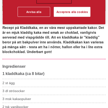
Avvisa alla
Acceptera alla cookies
Kladdkaka - grundrecept
Recept på Kladdkaka, en av våra mest uppskattade kakor. Det
är en mjuk kladdig kaka med smak av choklad, vanligtvis
serverad med vispgrädde till. Att en kladdkaka är "kladdig"
beror på att bakpulver inte används. Kladdkakan kan varieras
på många sätt - testa att ha i nötter, hallon eller ha i lite extra
blockchoklad. Underbart gott!
Ingredienser
1 kladdkaka (ca 8 bitar)
2 st ägg
3
dl
strösocker
3
msk kakaopulver
2
tsk
vaniljsocker