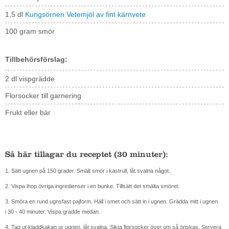
1,5
dl
Kungsörnen Vetemjöl av fint kärnvete
100
gram
smör
Tillbehörsförslag:
2 dl vispgrädde
Florsocker till garnering
Frukt eller bär
Så här tillagar du receptet (30 minuter):
1. Sätt ugnen på 150 grader. Smält smör i kastrull, låt svalna något.
2. Vispa ihop övriga ingredienser i en bunke. Tillsätt det smälta smöret.
3. Smöra en rund ugnsfast pajform. Häll i smet och sätt in i ugnen. Grädda mitt i ugnen
i 30 - 40 minuter. Vispa grädde medan.
4. Tag ut kladdkakan ur ugnen, låt svalna. Sikta florsocker över om så önskas. Servera