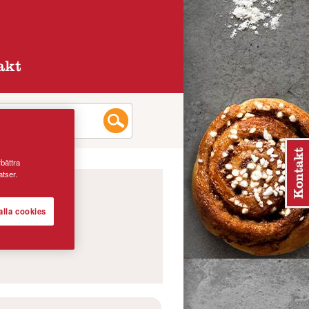
akt
rbättra
tser.
alla cookies
KOR, PLÄTTAR &
UNK