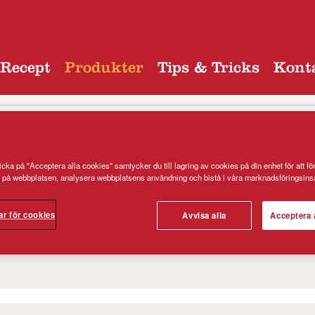
Recept
Produkter
Tips & Tricks
Kont
cka på "Acceptera alla cookies" samtycker du till lagring av cookies på din enhet för att fö
 på webbplatsen, analysera webbplatsens användning och bistå i våra marknadsföringsinsa
ategori
ar för cookies
Avvisa alla
Acceptera 
MJÖL
PANNKA
RAGGM