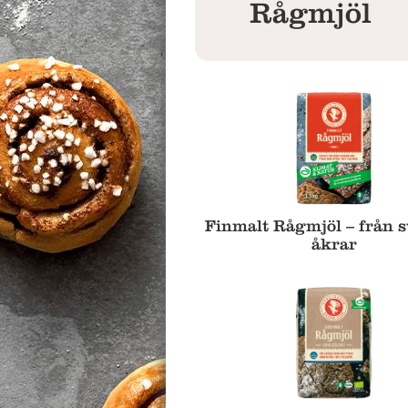
Rågmjöl
Finmalt Rågmjöl – från 
åkrar