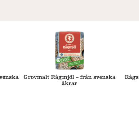
svenska
Grovmalt Rågmjöl – från svenska
Rågsi
åkrar