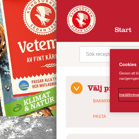
Start
Cookies
Genom att kli
navigeringen
Välj produktk
Inställning
BAKMIXER
PASTA