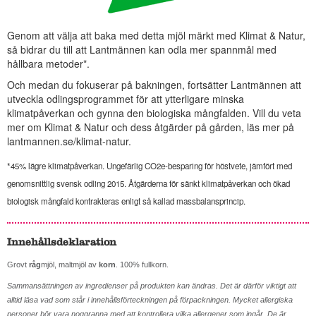
Genom att välja att baka med detta mjöl märkt med Klimat & Natur,
så bidrar du till att Lantmännen kan odla mer spannmål med
hållbara metoder*.
Och medan du fokuserar på bakningen, fortsätter Lantmännen att
utveckla odlingsprogrammet för att ytterligare minska
klimatpåverkan och gynna den biologiska mångfalden. Vill du veta
mer om Klimat & Natur och dess åtgärder på gården, läs mer på
lantmannen.se/klimat-natur
.
*45% lägre klimatpåverkan. Ungefärlig CO2e-besparing för höstvete, jämfört med
genomsnittlig svensk odling 2015. Åtgärderna för sänkt klimatpåverkan och ökad
biologisk mångfald kontrakteras enligt så kallad massbalansprincip.
Innehållsdeklaration
Grovt
råg
mjöl, maltmjöl av
korn
. 100% fullkorn.
Sammansättningen av ingredienser på produkten kan ändras. Det är därför viktigt att
alltid läsa vad som står i innehållsförteckningen på förpackningen. Mycket allergiska
personer bör vara noggranna med att kontrollera vilka allergener som ingår. De är