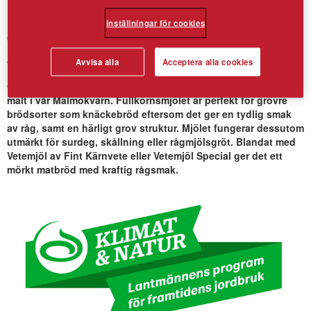
Inställningar för cookies
Grovmalt Rågmjöl – från svenska
åkrar
Avvisa alla
Acceptera alla cookies
Grovmalt Rågmjöl är ett fiberrikt mjöl på 100% fullkorn, som är
malt i vår Malmökvarn. Fullkornsmjölet är perfekt för grövre
brödsorter som knäckebröd eftersom det ger en tydlig smak
av råg, samt en härligt grov struktur. Mjölet fungerar dessutom
utmärkt för surdeg, skållning eller rågmjölsgröt. Blandat med
Vetemjöl av Fint Kärnvete eller Vetemjöl Special ger det ett
mörkt matbröd med kraftig rågsmak.