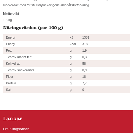
markerade med fet stil i förpackningens innehållsförteckning.
Nettovikt
1,5 kg
Näringsvärden (per 100 g)
Energi
kJ
1331
Energi
kcal
318
Fett
g
1,9
- varav mättat fett
g
0,3
Kolhydrat
g
58
- varav sockerarter
g
0,9
Fiber
g
18
Protein
g
7,7
Salt
g
0
Länkar
Om Kungsörnen