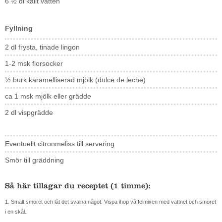
6 ½ dl kallt vatten
Fyllning
2 dl frysta, tinade lingon
1-2 msk florsocker
½ burk karamelliserad mjölk (dulce de leche)
ca 1 msk mjölk eller grädde
2 dl vispgrädde
Eventuellt citronmeliss till servering
Smör till gräddning
Så här tillagar du receptet (1 timme):
1. Smält smöret och låt det svalna något. Vispa ihop våffelmixen med vattnet och smöret
i en skål.