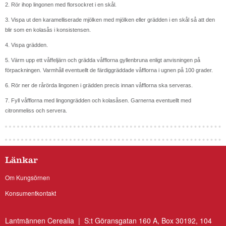
2. Rör ihop lingonen med florsockret i en skål.
3. Vispa ut den karamelliserade mjölken med mjölken eller grädden i en skål så att den
blir som en kolasås i konsistensen.
4. Vispa grädden.
5. Värm upp ett våffeljärn och grädda våfflorna gyllenbruna enligt anvisningen på
förpackningen. Varmhåll eventuellt de färdiggräddade våfflorna i ugnen på 100 grader.
6. Rör ner de rårörda lingonen i grädden precis innan våfflorna ska serveras.
7. Fyll våfflorna med lingongrädden och kolasåsen. Garnerna eventuellt med
citronmeliss och servera.
Länkar
Om Kungsörnen
Konsumentkontakt
Lantmännen Cerealia | S:t Göransgatan 160 A, Box 30192, 104