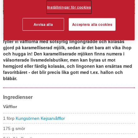
Inställningar för cookies
Våffelwraps
Avvisa alla
Acceptera alla cookies
Vem har sagt att våfflor måste ätas med kniv och gaffel? Här
fyller vi våfflorna med sötsyrlig lingongrädde och kolasås
gjord på karamelliserad mjölk, sedan är det bara att vika ihop
och hugga in! Den karamelliserade mjöken finns numera i
välsorterade livsmedelsbutiker, men kan bytas ut mot
hemgjord eller färdig kolasås, och lingonen kan ersättas med
favoritbäret - det blir precis lika gott med t.ex. hallon och
blåbär.
Ingredienser
Våfflor
1 förp
Kungsörnen Kejsarvåfflor
175 g smör