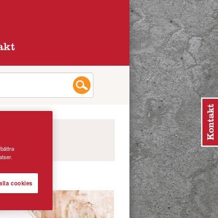
akt
rbättra
tser.
alla cookies