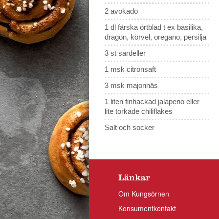
2 avokado
1 dl färska örtblad t ex basilika,
dragon, körvel, oregano, persilja
3 st sardeller
1 msk citronsaft
3 msk majonnäs
1 liten finhackad jalapeno eller
lite torkade chiliflakes
Salt och socker
Länkar
Om Kungsörnen
Konsumentkontakt