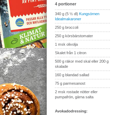
4 portioner
340 g (5 ½ dl)
Kungsörnen
Idealmakaroner
250 g broccoli
250 g körsbärstomater
1 msk olivolja
Skalet från 1 citron
500 g räkor med skal eller 200 g
skalade
160 g blandad sallad
75 g parmesanost
2 msk rostade nötter eller
pumpafrön, gärna salta
Avokadodressing: