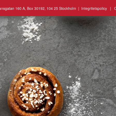
ansgatan 160 A, Box 30192, 104 25 Stockholm |
Integritetspolicy
|
C