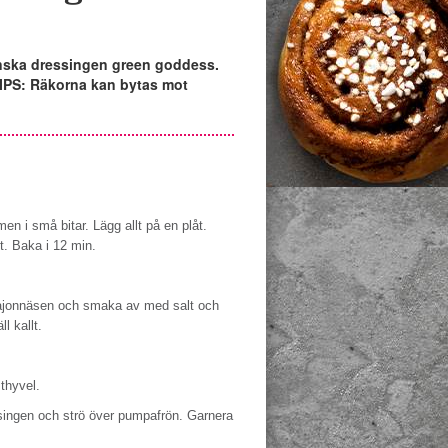
anska dressingen green goddess.
 TIPS: Räkorna kan bytas mot
en i små bitar. Lägg allt på en plåt.
t. Baka i 12 min.
majonnäsen och smaka av med salt och
l kallt.
thyvel.
singen och strö över pumpafrön. Garnera