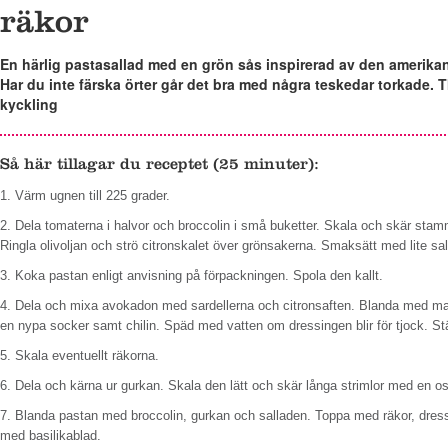
räkor
En härlig pastasallad med en grön sås inspirerad av den amerik
Har du inte färska örter går det bra med några teskedar torkade.
kyckling
Så här tillagar du receptet (25 minuter):
1. Värm ugnen till 225 grader.
2. Dela tomaterna i halvor och broccolin i små buketter. Skala och skär stamm
Ringla olivoljan och strö citronskalet över grönsakerna. Smaksätt med lite sal
3. Koka pastan enligt anvisning på förpackningen. Spola den kallt.
4. Dela och mixa avokadon med sardellerna och citronsaften. Blanda med 
en nypa socker samt chilin. Späd med vatten om dressingen blir för tjock. Stäl
5. Skala eventuellt räkorna.
6. Dela och kärna ur gurkan. Skala den lätt och skär långa strimlor med en os
7. Blanda pastan med broccolin, gurkan och salladen. Toppa med räkor, dres
med basilikablad.