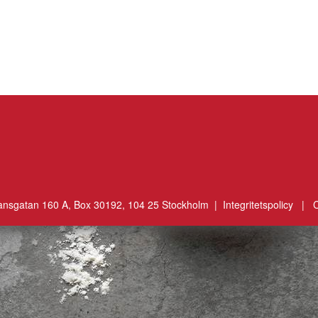
ansgatan 160 A, Box 30192, 104 25 Stockholm |
Integritetspolicy
|
C