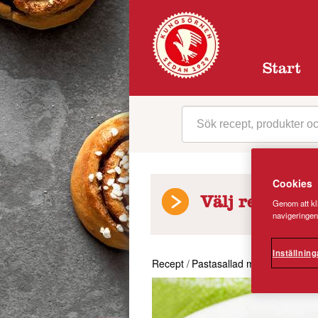
Start
Cookies
Välj receptkat
Genom att kli
navigeringen
Inställning
Recept
/
Pastasallad med avokado oc