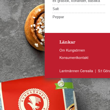
ex gräslök, koriander, basilika
Salt
Peppar
Länkar
Om Kungsörnen
Konsumentkontakt
Lantmännen Cerealia | S:t Gör