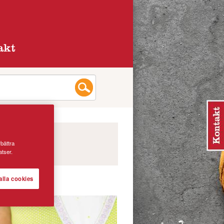
akt
rbättra
tser.
alla cookies