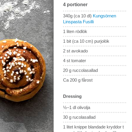
4 portioner
340g (ca 10 dl)
Kungsörnen
Linspasta Fusilli
1 liten rödlök
1 bit (ca 10 cm) purjolök
2 st avokado
4 st tomater
20 g ruccolasallad
Ca 200 g fårost
Dressing
½–1 dl olivolja
30 g rucolasallad
1 litet knippe blandade kryddor t