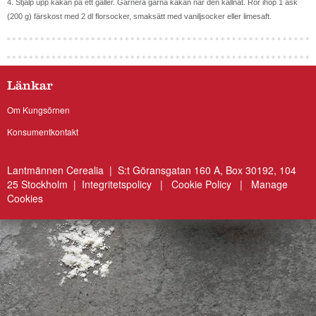
4. Stjälp upp kakan på ett galler. Garnera gärna kakan när den kallnat. Rör ihop 1 ask
(200 g) färskost med 2 dl florsocker, smaksätt med vaniljsocker eller limesaft.
Länkar
Om Kungsörnen
Konsumentkontakt
Lantmännen Cerealia | S:t Göransgatan 160 A, Box 30192, 104
25 Stockholm |
Integritetspolicy
|
Cookie Policy
|
Manage
Cookies