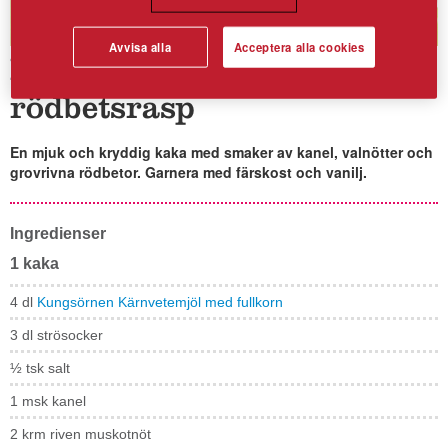
Avvisa alla
Acceptera alla cookies
Kryddkaka med
rödbetsrasp
En mjuk och kryddig kaka med smaker av kanel, valnötter och
grovrivna rödbetor. Garnera med färskost och vanilj.
Ingredienser
1 kaka
4 dl
Kungsörnen Kärnvetemjöl med fullkorn
3 dl strösocker
½ tsk salt
1 msk kanel
2 krm riven muskotnöt