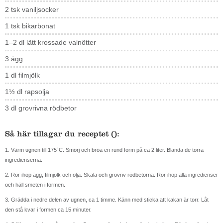
2 tsk vaniljsocker
1 tsk bikarbonat
1–2 dl lätt krossade valnötter
3 ägg
1 dl filmjölk
1½ dl rapsolja
3 dl grovrivna rödbetor
Så här tillagar du receptet ():
1. Värm ugnen till 175˚C. Smörj och bröa en rund form på ca 2 liter. Blanda de torra
ingredienserna.
2. Rör ihop ägg, filmjölk och olja. Skala och grovriv rödbetorna. Rör ihop alla ingredienser
och häll smeten i formen.
3. Grädda i nedre delen av ugnen, ca 1 timme. Känn med sticka att kakan är torr.
Låt
den stå kvar i formen ca 15 minuter.