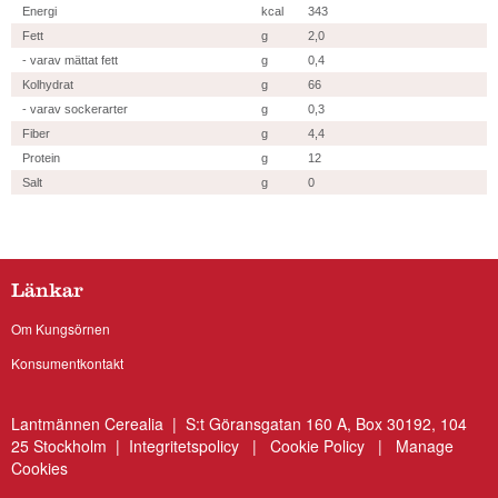
Energi
kcal
343
Fett
g
2,0
- varav mättat fett
g
0,4
Kolhydrat
g
66
- varav sockerarter
g
0,3
Fiber
g
4,4
Protein
g
12
Salt
g
0
Länkar
Om Kungsörnen
Konsumentkontakt
Lantmännen Cerealia | S:t Göransgatan 160 A, Box 30192, 104
25 Stockholm |
Integritetspolicy
|
Cookie Policy
|
Manage
Cookies