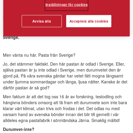
Inställningar för cookies
Svensk Gemelli
Avvisa alla
Acceptera alla cookies
100% durumvete från svenska gårdar. Tillverkad i Järna,
Sverige.
Men vänta nu här. Pasta från Sverige?
Jo, det stämmer faktiskt. Den här pastan är odlad i Sverige. Eller,
själva pastan är ju inte odlad i Sverige, men durumvetet den är
gjord på. På våra svenska gårdar har vetet fått mogna långsamt
under ljumma sommardagar och långa, ljusa nätter. Kanske är det
därför pastan är så god?
Men faktum är att det tog oss 16 år av forskning, testodling och
hängivna bönders omsorg att få fram ett durumvete som inte bara
klarar vårt klimat, utan trivs och frodas i det. Det odlas nu med
varsam hand av svenska bönder innan det blir till gemelli i vår
alldeles egna pastafabrik i sörmländska Järna. Smaklig måltid!
Durumvet-inte?