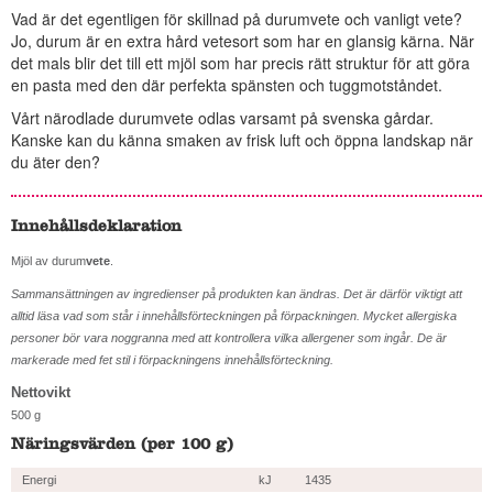
Vad är det egentligen för skillnad på durumvete och vanligt vete?
Jo, durum är en extra hård vetesort som har en glansig kärna. När
det mals blir det till ett mjöl som har precis rätt struktur för att göra
en pasta med den där perfekta spänsten och tuggmotståndet.
Vårt närodlade durumvete odlas varsamt på svenska gårdar.
Kanske kan du känna smaken av frisk luft och öppna landskap när
du äter den?
Innehållsdeklaration
Mjöl av durum
vete
.
Sammansättningen av ingredienser på produkten kan ändras. Det är därför viktigt att
alltid läsa vad som står i innehållsförteckningen på förpackningen. Mycket allergiska
personer bör vara noggranna med att kontrollera vilka allergener som ingår. De är
markerade med fet stil i förpackningens innehållsförteckning.
Nettovikt
500 g
Näringsvärden (per 100 g)
Energi
kJ
1435