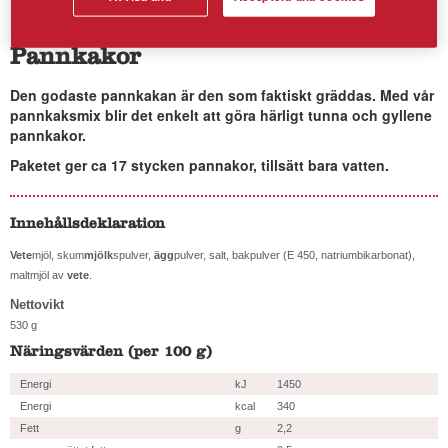
Pannkakor
Den godaste pannkakan är den som faktiskt gräddas. Med vår
pannkaksmix blir det enkelt att göra härligt tunna och gyllene
pannkakor.
Paketet ger ca 17 stycken pannakor, tillsätt bara vatten.
Innehållsdeklaration
Vete
mjöl, skum
mjölk
spulver,
ägg
pulver, salt, bakpulver (E 450, natriumbikarbonat),
maltmjöl av
vete
.
Nettovikt
530 g
Näringsvärden (per 100 g)
Energi
kJ
1450
Energi
kcal
340
Fett
g
2,2