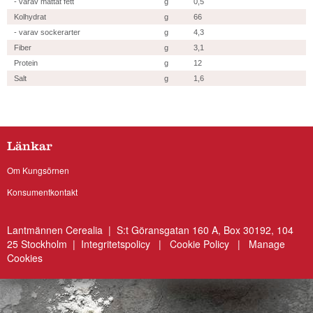
- varav mättat fett
g
0,5
Kolhydrat
g
66
- varav sockerarter
g
4,3
Fiber
g
3,1
Protein
g
12
Salt
g
1,6
Länkar
Om Kungsörnen
Konsumentkontakt
Lantmännen Cerealia | S:t Göransgatan 160 A, Box 30192, 104
25 Stockholm |
Integritetspolicy
|
Cookie Policy
|
Manage
Cookies