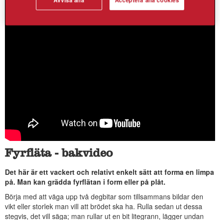
Fyrfläta - bakvideo
Det här är ett vackert och relativt enkelt sätt att forma en limpa
på. Man kan grädda fyrflätan i form eller på plåt.
Börja med att väga upp två degbitar som tillsammans bildar den
vikt eller storlek man vill att brödet ska ha. Rulla sedan ut dessa
stegvis, det vill säga; man rullar ut en bit litegrann, lägger undan