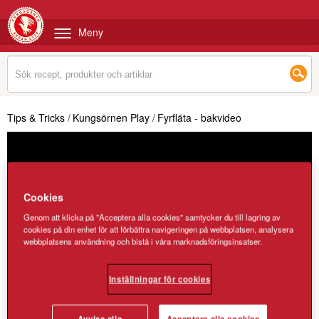
Meny
Tips & Tricks
/
Kungsörnen Play
/
Fyrfläta - bakvideo
Cookies
Genom att klicka på "Acceptera alla cookies" samtycker du till lagring av
cookies på din enhet för att förbättra navigeringen på webbplatsen, analysera
webbplatsens användning och bistå i våra marknadsföringsinsatser.
Inställningar för cookies
Avvisa alla
Acceptera alla cookies