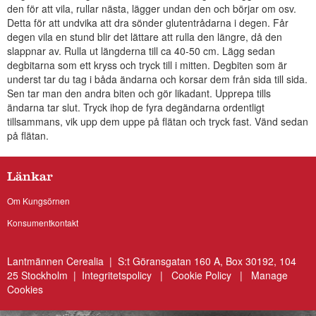
den för att vila, rullar nästa, lägger undan den och börjar om osv.
Detta för att undvika att dra sönder glutentrådarna i degen. Får
degen vila en stund blir det lättare att rulla den längre, då den
slappnar av. Rulla ut längderna till ca 40-50 cm. Lägg sedan
degbitarna som ett kryss och tryck till i mitten. Degbiten som är
underst tar du tag i båda ändarna och korsar dem från sida till sida.
Sen tar man den andra biten och gör likadant. Upprepa tills
ändarna tar slut. Tryck ihop de fyra degändarna ordentligt
tillsammans, vik upp dem uppe på flätan och tryck fast. Vänd sedan
på flätan.
Länkar
Om Kungsörnen
Konsumentkontakt
Lantmännen Cerealia | S:t Göransgatan 160 A, Box 30192, 104
25 Stockholm |
Integritetspolicy
|
Cookie Policy
|
Manage
Cookies