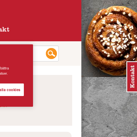
akt
rbättra
tser.
alla cookies
KOR, PLÄTTAR &
UNK