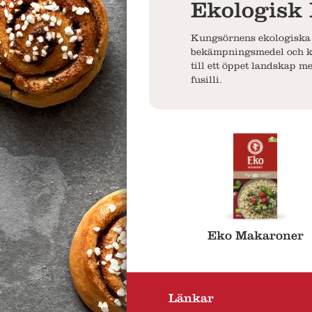
Ekologisk 
Kungsörnens ekologiska p
bekämpningsmedel och kon
till ett öppet landskap m
fusilli.
Eko Makaroner
Länkar