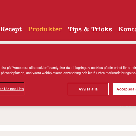
Recept
Produkter
Tips & Tricks
Kont
cka på "Acceptera alla cookies" samtycker du till lagring av cookies på din enhet för att fö
 på webbplatsen, analysera webbplatsens användning och bistå i våra marknadsföringsinsa
ategori
ar för cookies
Avvisa alla
Acceptera 
MJÖL
PANNKA
RAGGM