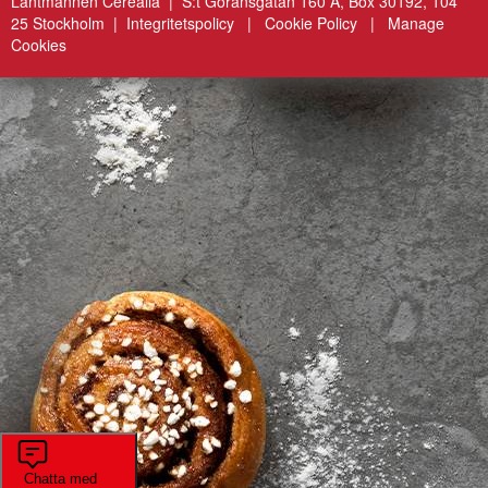
Lantmännen Cerealia | S:t Göransgatan 160 A, Box 30192, 104
25 Stockholm |
Integritetspolicy
|
Cookie Policy
|
Manage
Cookies