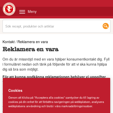
Meny
Kontakt
/
Reklamera en vara
Reklamera en vara
Om du är missnöjd med en vara hjälper konsumentkontakt dig. Fyll
i formuläret nedan och tänk på följande för att vi ska kunna hjälpa
dig så bra som möjligt.
För att kunna godkänna reklamationen behöver vi uppgifter
från aktuell förpackning.
Bifoga bilder på förpackning där produkt och bäst före datum
Cookies
framgår tydligt och bilder på det som du vill reklamera.
Genom att klicka på "Acceptera alla cookies" samtycker du till lagring av
Skulle du ha hittat ett föremål är det viktigt att du sparar det och
cookies på din enhet för att förbättra navigeringen på webbplatsen, analysera
webbplatsens användning och bistå i våra marknadsföringsinsatser.
förpackning tills du varit i kontakt med oss. Om du har kasserat
föremål och förpackning kan vi inte hjälpa dig vidare.