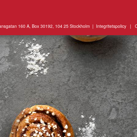
ansgatan 160 A, Box 30192, 104 25 Stockholm |
Integritetspolicy
|
C