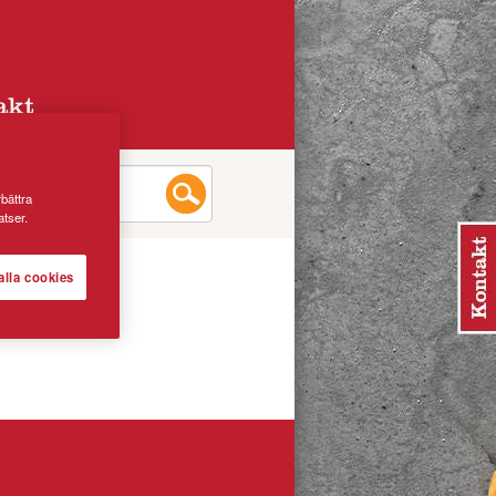
akt
rbättra
tser.
alla cookies