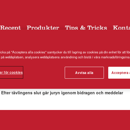
Recept
Produkter
Tips & Tricks
Kont
cka på "Acceptera alla cookies" samtycker du till lagring av cookies på din enhet för att fö
 på webbplatsen, analysera webbplatsens användning och bistå i våra marknadsföringsinsa
ar för cookies
Avvisa alla
Acceptera 
u tävlar med Kungsörnen!
g. Efter tävlingens slut går juryn igenom bidragen och meddelar