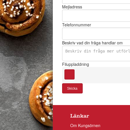
Mejladress
Telefonnummer
Beskriv vad din fråga handlar om
Filuppladdning
Skicka
Länkar
Om Kungsörnen