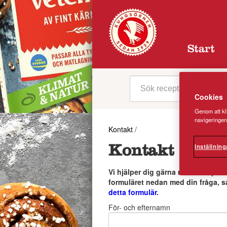
Start
Cookies
Genom att kli
navigeringen
Kontakt
/
Inställning
Kontakt
Vi hjälper dig gärna med svar på f
formuläret nedan med din fråga, s
detta formulär
.
För- och efternamn