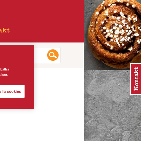
akt
rbättra
tser.
alla cookies